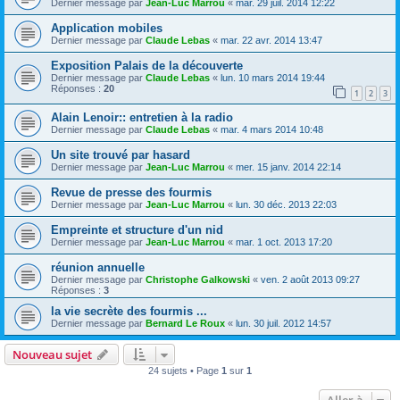
Dernier message par
Jean-Luc Marrou
«
mar. 29 juil. 2014 12:22
Application mobiles
Dernier message par
Claude Lebas
«
mar. 22 avr. 2014 13:47
Exposition Palais de la découverte
Dernier message par
Claude Lebas
«
lun. 10 mars 2014 19:44
Réponses :
20
1
2
3
Alain Lenoir:: entretien à la radio
Dernier message par
Claude Lebas
«
mar. 4 mars 2014 10:48
Un site trouvé par hasard
Dernier message par
Jean-Luc Marrou
«
mer. 15 janv. 2014 22:14
Revue de presse des fourmis
Dernier message par
Jean-Luc Marrou
«
lun. 30 déc. 2013 22:03
Empreinte et structure d'un nid
Dernier message par
Jean-Luc Marrou
«
mar. 1 oct. 2013 17:20
réunion annuelle
Dernier message par
Christophe Galkowski
«
ven. 2 août 2013 09:27
Réponses :
3
la vie secrète des fourmis ...
Dernier message par
Bernard Le Roux
«
lun. 30 juil. 2012 14:57
Nouveau sujet
24 sujets • Page
1
sur
1