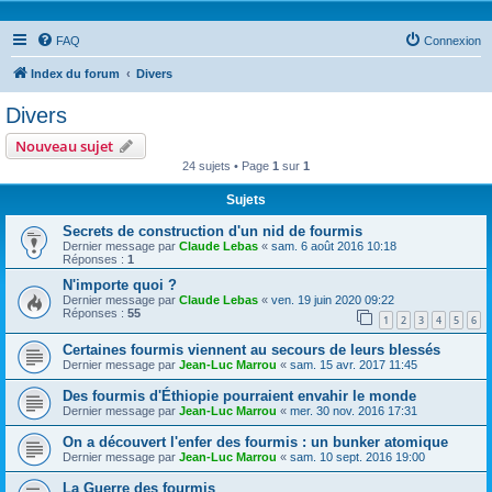
FAQ
Connexion
Index du forum
Divers
Divers
Nouveau sujet
24 sujets • Page
1
sur
1
Sujets
Secrets de construction d'un nid de fourmis
Dernier message par
Claude Lebas
«
sam. 6 août 2016 10:18
Réponses :
1
N'importe quoi ?
Dernier message par
Claude Lebas
«
ven. 19 juin 2020 09:22
Réponses :
55
1
2
3
4
5
6
Certaines fourmis viennent au secours de leurs blessés
Dernier message par
Jean-Luc Marrou
«
sam. 15 avr. 2017 11:45
Des fourmis d'Éthiopie pourraient envahir le monde
Dernier message par
Jean-Luc Marrou
«
mer. 30 nov. 2016 17:31
On a découvert l'enfer des fourmis : un bunker atomique
Dernier message par
Jean-Luc Marrou
«
sam. 10 sept. 2016 19:00
La Guerre des fourmis