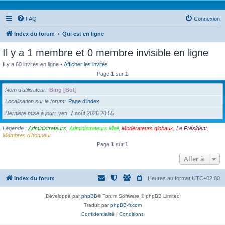
FAQ
Connexion
Index du forum
Qui est en ligne
Il y a 1 membre et 0 membre invisible en ligne
Il y a 60 invités en ligne •
Afficher les invités
Page
1
sur
1
Nom d’utilisateur
Bing [Bot]
Localisation sur le forum
Page d’index
Dernière mise à jour
ven. 7 août 2026 20:55
Légende :
Administrateurs
,
Administrateurs Mail
,
Modérateurs globaux
,
Le Président
,
Membres d'honneur
Page
1
sur
1
Aller à
Index du forum
Heures au format
UTC+02:00
Développé par
phpBB
® Forum Software © phpBB Limited
Traduit par
phpBB-fr.com
Confidentialité
|
Conditions