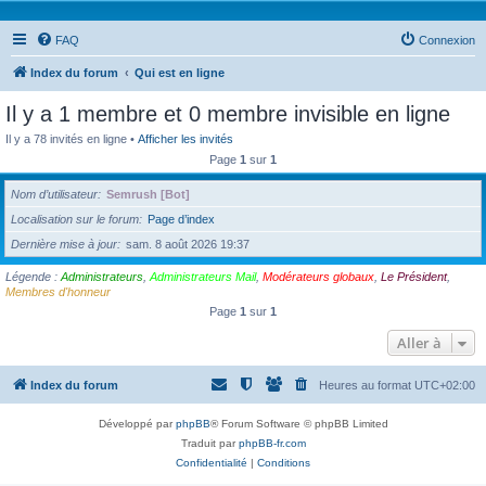
FAQ
Connexion
Index du forum
Qui est en ligne
Il y a 1 membre et 0 membre invisible en ligne
Il y a 78 invités en ligne •
Afficher les invités
Page
1
sur
1
Nom d’utilisateur
Semrush [Bot]
Localisation sur le forum
Page d’index
Dernière mise à jour
sam. 8 août 2026 19:37
Légende :
Administrateurs
,
Administrateurs Mail
,
Modérateurs globaux
,
Le Président
,
Membres d'honneur
Page
1
sur
1
Aller à
Index du forum
Heures au format
UTC+02:00
Développé par
phpBB
® Forum Software © phpBB Limited
Traduit par
phpBB-fr.com
Confidentialité
|
Conditions