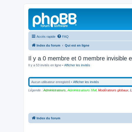
Accès rapide
FAQ
Index du forum
Qui est en ligne
Il y a 0 membre et 0 membre invisible e
Il y a 53 invités en ligne •
Afficher les invités
Aucun utilisateur enregistré •
Afficher les invités
Légende :
Administrateurs
,
Administrateurs Mail
,
Modérateurs globaux
,
L
Index du forum