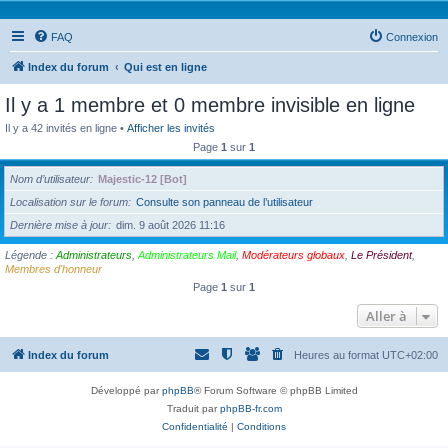
FAQ
Connexion
Index du forum
Qui est en ligne
Il y a 1 membre et 0 membre invisible en ligne
Il y a 42 invités en ligne •
Afficher les invités
Page
1
sur
1
Nom d’utilisateur
Majestic-12 [Bot]
Localisation sur le forum
Consulte son panneau de l’utilisateur
Dernière mise à jour
dim. 9 août 2026 11:16
Légende :
Administrateurs
,
Administrateurs Mail
,
Modérateurs globaux
,
Le Président
,
Membres d'honneur
Page
1
sur
1
Aller à
Index du forum
Heures au format
UTC+02:00
Développé par
phpBB
® Forum Software © phpBB Limited
Traduit par
phpBB-fr.com
Confidentialité
|
Conditions