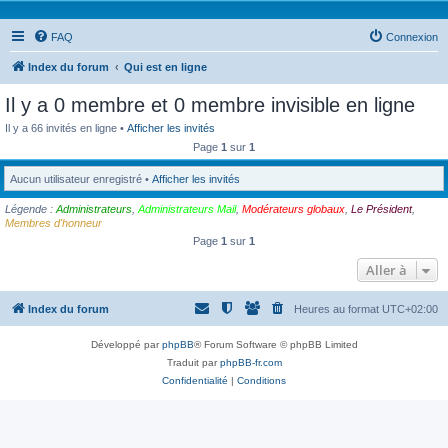
FAQ
Connexion
Index du forum
Qui est en ligne
Il y a 0 membre et 0 membre invisible en ligne
Il y a 66 invités en ligne •
Afficher les invités
Page
1
sur
1
Aucun utilisateur enregistré •
Afficher les invités
Légende :
Administrateurs
,
Administrateurs Mail
,
Modérateurs globaux
,
Le Président
,
Membres d'honneur
Page
1
sur
1
Aller à
Index du forum
Heures au format
UTC+02:00
Développé par
phpBB
® Forum Software © phpBB Limited
Traduit par
phpBB-fr.com
Confidentialité
|
Conditions