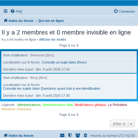
FAQ
Connexion
Index du forum
Qui est en ligne
Il y a 2 membres et 0 membre invisible en ligne
Il y a 64 invités en ligne •
Afficher les invités
Page
1
sur
1
Nom d’utilisateur
Semrush [Bot]
Localisation sur le forum
Consulte un sujet dans Divers
Dernière mise à jour
dim. 9 août 2026 17:30
Nom d’utilisateur
Bing [Bot]
Localisation sur le forum
Consulte les sujets dans Questions ayant trait à une identification.
Dernière mise à jour
dim. 9 août 2026 17:30
Légende :
Administrateurs
,
Administrateurs Mail
,
Modérateurs globaux
,
Le Président
,
Membres d'honneur
Page
1
sur
1
Aller à
Index du forum
Heures au format
UTC+02:00