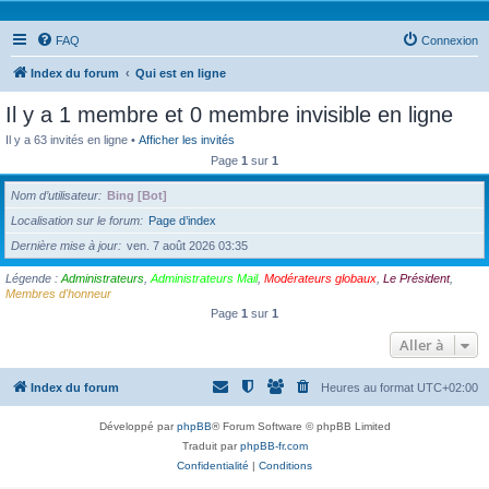
FAQ
Connexion
Index du forum
Qui est en ligne
Il y a 1 membre et 0 membre invisible en ligne
Il y a 63 invités en ligne •
Afficher les invités
Page
1
sur
1
Nom d’utilisateur
Bing [Bot]
Localisation sur le forum
Page d’index
Dernière mise à jour
ven. 7 août 2026 03:35
Légende :
Administrateurs
,
Administrateurs Mail
,
Modérateurs globaux
,
Le Président
,
Membres d'honneur
Page
1
sur
1
Aller à
Index du forum
Heures au format
UTC+02:00
Développé par
phpBB
® Forum Software © phpBB Limited
Traduit par
phpBB-fr.com
Confidentialité
|
Conditions