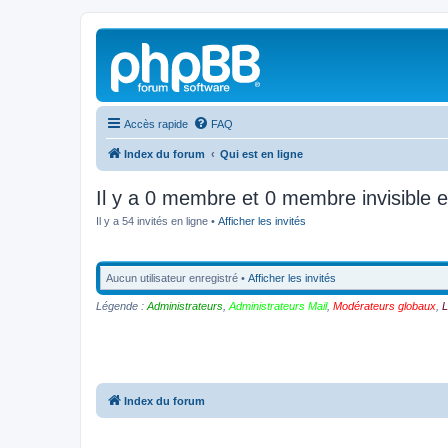
Accès rapide
FAQ
Index du forum
Qui est en ligne
Il y a 0 membre et 0 membre invisible e
Il y a 54 invités en ligne •
Afficher les invités
Aucun utilisateur enregistré •
Afficher les invités
Légende :
Administrateurs
,
Administrateurs Mail
,
Modérateurs globaux
,
L
Index du forum