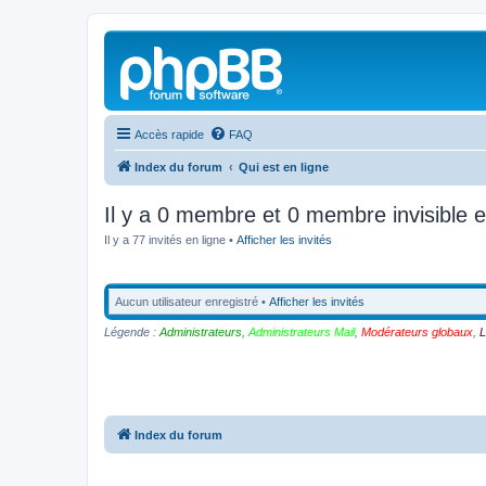
Accès rapide
FAQ
Index du forum
Qui est en ligne
Il y a 0 membre et 0 membre invisible e
Il y a 77 invités en ligne •
Afficher les invités
Aucun utilisateur enregistré •
Afficher les invités
Légende :
Administrateurs
,
Administrateurs Mail
,
Modérateurs globaux
,
L
Index du forum