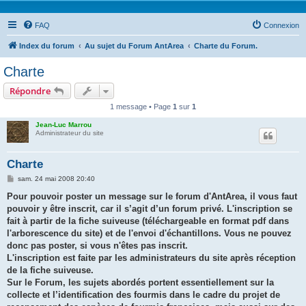
FAQ
Connexion
Index du forum
Au sujet du Forum AntArea
Charte du Forum.
Charte
Répondre
1 message • Page
1
sur
1
Jean-Luc Marrou
Administrateur du site
Charte
M
sam. 24 mai 2008 20:40
e
s
Pour pouvoir poster un message sur le forum d'AntArea, il vous faut
s
pouvoir y être inscrit, car il s’agit d’un forum privé. L'inscription se
a
g
fait à partir de la fiche suiveuse (téléchargeable en format pdf dans
e
l'arborescence du site) et de l'envoi d'échantillons. Vous ne pouvez
donc pas poster, si vous n'êtes pas inscrit.
L'inscription est faite par les administrateurs du site après réception
de la fiche suiveuse.
Sur le Forum, les sujets abordés portent essentiellement sur la
collecte et l’identification des fourmis dans le cadre du projet de