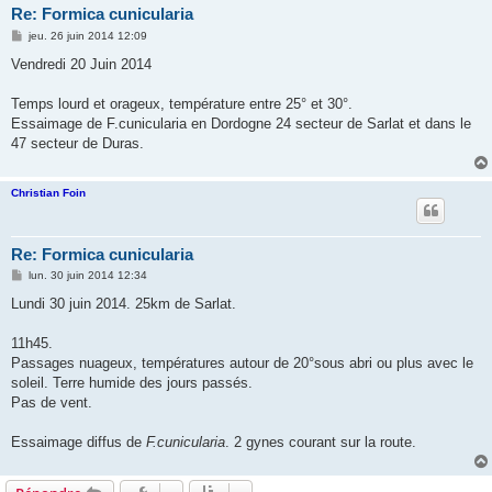
Re: Formica cunicularia
M
jeu. 26 juin 2014 12:09
e
s
Vendredi 20 Juin 2014
s
a
g
Temps lourd et orageux, température entre 25° et 30°.
e
Essaimage de F.cunicularia en Dordogne 24 secteur de Sarlat et dans le
47 secteur de Duras.
Christian Foin
Re: Formica cunicularia
M
lun. 30 juin 2014 12:34
e
s
Lundi 30 juin 2014. 25km de Sarlat.
s
a
g
11h45.
e
Passages nuageux, températures autour de 20°sous abri ou plus avec le
soleil. Terre humide des jours passés.
Pas de vent.
Essaimage diffus de
F.cunicularia
. 2 gynes courant sur la route.