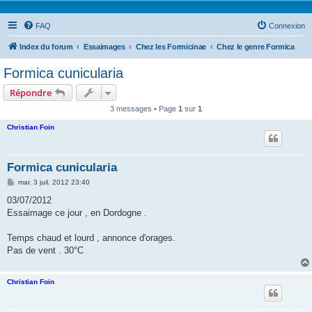
FAQ
Connexion
Index du forum
Essaimages
Chez les Formicinae
Chez le genre Formica
Formica cunicularia
Répondre
3 messages • Page
1
sur
1
Christian Foin
Formica cunicularia
M
mar. 3 juil. 2012 23:40
e
s
03/07/2012
s
Essaimage ce jour , en Dordogne .
a
g
e
Temps chaud et lourd , annonce d'orages.
Pas de vent . 30°C
Christian Foin