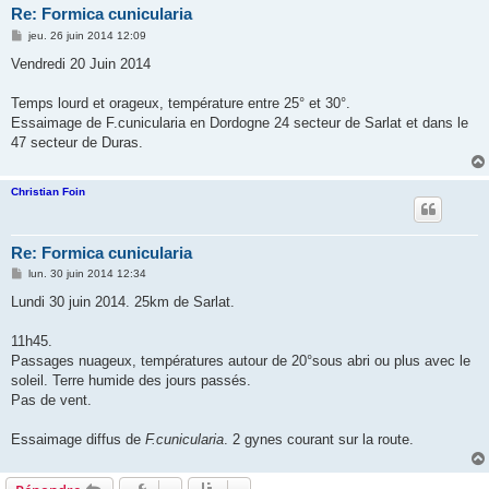
Re: Formica cunicularia
M
jeu. 26 juin 2014 12:09
e
s
Vendredi 20 Juin 2014
s
a
g
Temps lourd et orageux, température entre 25° et 30°.
e
Essaimage de F.cunicularia en Dordogne 24 secteur de Sarlat et dans le
47 secteur de Duras.
Christian Foin
Re: Formica cunicularia
M
lun. 30 juin 2014 12:34
e
s
Lundi 30 juin 2014. 25km de Sarlat.
s
a
g
11h45.
e
Passages nuageux, températures autour de 20°sous abri ou plus avec le
soleil. Terre humide des jours passés.
Pas de vent.
Essaimage diffus de
F.cunicularia
. 2 gynes courant sur la route.