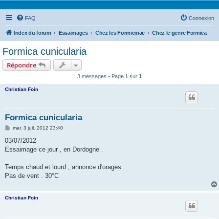
FAQ
Connexion
Index du forum
Essaimages
Chez les Formicinae
Chez le genre Formica
Formica cunicularia
Répondre
3 messages • Page
1
sur
1
Christian Foin
Formica cunicularia
M
mar. 3 juil. 2012 23:40
e
s
03/07/2012
s
Essaimage ce jour , en Dordogne .
a
g
e
Temps chaud et lourd , annonce d'orages.
Pas de vent . 30°C
Christian Foin