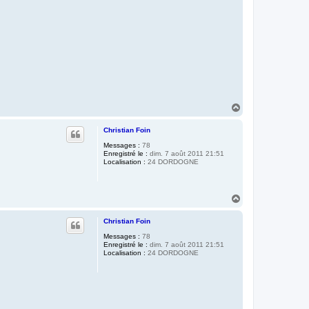
H
a
u
Christian Foin
t
Messages :
78
Enregistré le :
dim. 7 août 2011 21:51
Localisation :
24 DORDOGNE
H
a
u
Christian Foin
t
Messages :
78
Enregistré le :
dim. 7 août 2011 21:51
Localisation :
24 DORDOGNE