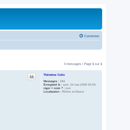
Connexion
3 messages • Page
1
sur
1
Théotime Colin
Messages :
184
Enregistré le :
sam. 24 mai 2008 05:54
niger = noire ? :
non
Localisation :
Rhône et Alsace