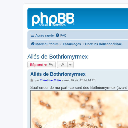
Accès rapide
FAQ
Index du forum
Essaimages
Chez les Dolichoderinae
Ailés de Bothriomyrmex
Répondre
Ailés de Bothriomyrmex
M
par
Théotime Colin
»
mer. 16 juil. 2014 14:25
e
s
Sauf erreur de ma part, ce sont des Bothriomyrmex (avant-h
s
a
g
e