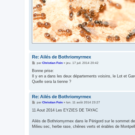
Re: Ailés de Bothriomyrmex
M
par
Christian Foin
»
jeu. 17 juil. 2014 20:42
e
s
Bonne prise:
s
Il y en a dans les deux départements voisins, le Lot et G
a
g
Quelle sera la tienne ?
e
Re: Ailés de Bothriomyrmex
M
par
Christian Foin
»
lun. 11 août 2014 23:27
e
s
11 Aout 2014 Les EYZIES DE TAYAC
s
a
g
Ailés de Bothriomyrmex dans le Périgord sur le sommet de l
e
Milieu sec, herbe rase, chênes verts et érables de Montpell