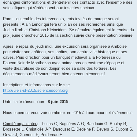
échanges d'informations et d'entretenir des contacts avec l'ensemble des
scientifiques qui s'intéressent aux insectes sociaux.
Parmi l'ensemble des intervenants, trois invités de marque seront
présents : Alain Lenoir qui fera un bilan de ses recherches ainsi que
Judith Korb et Christoph Kleineidam. Se déroulera également la remise du
prix jeune chercheur 2015 de la section suivie d'une présentation plénière.
Après le repas du jeudi midi, une excursion sera organisée à Amboise
pour visiter son château, ses jardins, son centre ville historique et ses
caves. Puis direction pour un banquet médiéval à la Forteresse du
Faucon Noir de Montbazon avec animations en costume d'époque et
visite théâtralisée de son donjon et de sa salle des tortures. Les
déguisements médiévaux seront bien entendu bienvenus!
Inscriptions et informations sur le site
http://uieis-sf-2015.sciencesconf.org
Date limite d'inscription :
8 juin 2015
Nous espérons vous voir nombreux en 2015 à Tours pour cet événement.
Comité organisateu
r : Lucas C, Bagnères A-G, Baudouin G, Boulay R,
Brossette L, Christidès J-P, Darrouzet E, Dedeine F, Devers S, Dupont S,
Gevar J, Guerrieri F, Perdereau E.