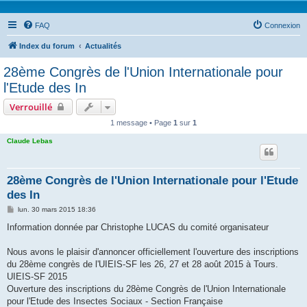
FAQ
Connexion
Index du forum
Actualités
28ème Congrès de l'Union Internationale pour
l'Etude des In
Verrouillé
1 message • Page
1
sur
1
Claude Lebas
28ème Congrès de l'Union Internationale pour l'Etude
des In
M
lun. 30 mars 2015 18:36
e
s
Information donnée par Christophe LUCAS du comité organisateur
s
a
g
Nous avons le plaisir d'annoncer officiellement l'ouverture des inscriptions
e
du 28ème congrès de l'UIEIS-SF les 26, 27 et 28 août 2015 à Tours.
UIEIS-SF 2015
Ouverture des inscriptions du 28ème Congrès de l'Union Internationale
pour l'Etude des Insectes Sociaux - Section Française