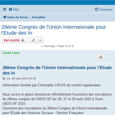
FAQ
Connexion
Index du forum
Actualités
28ème Congrès de l'Union Internationale pour
l'Etude des In
Verrouillé
1 message • Page
1
sur
1
Claude Lebas
28ème Congrès de l'Union Internationale pour l'Etude
des In
M
lun. 30 mars 2015 18:36
e
s
Information donnée par Christophe LUCAS du comité organisateur
s
a
g
Nous avons le plaisir d'annoncer officiellement l'ouverture des inscriptions
e
du 28ème congrès de l'UIEIS-SF les 26, 27 et 28 août 2015 à Tours.
UIEIS-SF 2015
Ouverture des inscriptions du 28ème Congrès de l'Union Internationale
pour l'Etude des Insectes Sociaux - Section Française