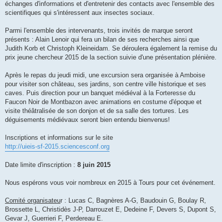
échanges d'informations et d'entretenir des contacts avec l'ensemble des
scientifiques qui s'intéressent aux insectes sociaux.
Parmi l'ensemble des intervenants, trois invités de marque seront
présents : Alain Lenoir qui fera un bilan de ses recherches ainsi que
Judith Korb et Christoph Kleineidam. Se déroulera également la remise du
prix jeune chercheur 2015 de la section suivie d'une présentation plénière.
Après le repas du jeudi midi, une excursion sera organisée à Amboise
pour visiter son château, ses jardins, son centre ville historique et ses
caves. Puis direction pour un banquet médiéval à la Forteresse du
Faucon Noir de Montbazon avec animations en costume d'époque et
visite théâtralisée de son donjon et de sa salle des tortures. Les
déguisements médiévaux seront bien entendu bienvenus!
Inscriptions et informations sur le site
http://uieis-sf-2015.sciencesconf.org
Date limite d'inscription :
8 juin 2015
Nous espérons vous voir nombreux en 2015 à Tours pour cet événement.
Comité organisateu
r : Lucas C, Bagnères A-G, Baudouin G, Boulay R,
Brossette L, Christidès J-P, Darrouzet E, Dedeine F, Devers S, Dupont S,
Gevar J, Guerrieri F, Perdereau E.