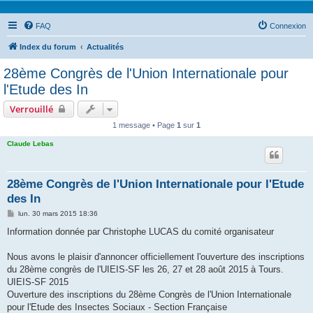
FAQ
Connexion
Index du forum
Actualités
28ème Congrès de l'Union Internationale pour
l'Etude des In
Verrouillé
1 message • Page
1
sur
1
Claude Lebas
28ème Congrès de l'Union Internationale pour l'Etude
des In
M
lun. 30 mars 2015 18:36
e
s
Information donnée par Christophe LUCAS du comité organisateur
s
a
g
Nous avons le plaisir d'annoncer officiellement l'ouverture des inscriptions
e
du 28ème congrès de l'UIEIS-SF les 26, 27 et 28 août 2015 à Tours.
UIEIS-SF 2015
Ouverture des inscriptions du 28ème Congrès de l'Union Internationale
pour l'Etude des Insectes Sociaux - Section Française