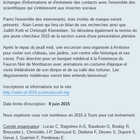
échanges d'informations et d'entretenir des contacts avec l'ensemble des
scientifiques qui s'intéressent aux insectes sociaux.
Parmi l'ensemble des intervenants, trois invités de marque seront
présents : Alain Lenoir qui fera un bilan de ses recherches ainsi que
Judith Korb et Christoph Kleineidam. Se déroulera également la remise du
prix jeune chercheur 2015 de la section suivie d'une présentation plénière.
Après le repas du jeudi midi, une excursion sera organisée à Amboise
pour visiter son château, ses jardins, son centre ville historique et ses
caves. Puis direction pour un banquet médiéval à la Forteresse du
Faucon Noir de Montbazon avec animations en costume d'époque et
visite théâtralisée de son donjon et de sa salle des tortures. Les
déguisements médiévaux seront bien entendu bienvenus!
Inscriptions et informations sur le site
http://uieis-sf-2015.sciencesconf.org
Date limite d'inscription :
8 juin 2015
Nous espérons vous voir nombreux en 2015 à Tours pour cet événement.
Comité organisateu
r : Lucas C, Bagnères A-G, Baudouin G, Boulay R,
Brossette L, Christidès J-P, Darrouzet E, Dedeine F, Devers S, Dupont S,
Gevar J, Guerrieri F, Perdereau E.