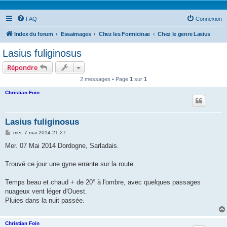
FAQ
Connexion
Index du forum
Essaimages
Chez les Formicinae
Chez le genre Lasius
Lasius fuliginosus
Répondre
2 messages • Page
1
sur
1
Christian Foin
Lasius fuliginosus
M
mer. 7 mai 2014 21:27
e
s
Mer. 07 Mai 2014 Dordogne, Sarladais.
s
a
g
Trouvé ce jour une gyne errante sur la route.
e
Temps beau et chaud + de 20° à l'ombre, avec quelques passages
nuageux vent léger d'Ouest.
Pluies dans la nuit passée.
Christian Foin