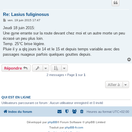
Re: Lasius fuliginosus
M
ven. 19 juin 2015 17:47
e
s
Jeudi 18 juin 2015:
s
Une gyne errante sur la route devant chez moi et un autre morte un peu
a
g
écrasé un peu plus loin.
e
Temp. 25°C brise légère.
Pluie il y a qlq jours le 14 et le 15 et depuis temps variable avec des
passages nuageux parfois quelques gouttes depuis.
Répondre
2 messages • Page
1
sur
1
Aller à
QUI EST EN LIGNE
Utilisateurs parcourant ce forum : Aucun utilisateur enregistré et 0 invité
Index du forum
Heures au format
UTC+02:00
Développé par
phpBB
® Forum Software © phpBB Limited
Traduit par
phpBB-fr.com