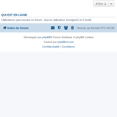
Aller à
QUI EST EN LIGNE
Utilisateurs parcourant ce forum : Aucun utilisateur enregistré et 0 invité
Index du forum
Heures au format
UTC+02:00
Développé par
phpBB
® Forum Software © phpBB Limited
Traduit par
phpBB-fr.com
Confidentialité
|
Conditions