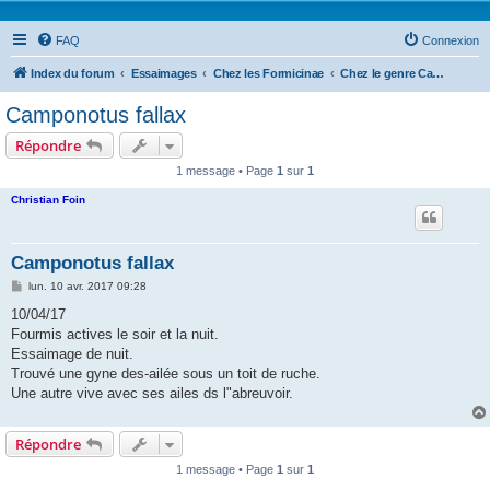
FAQ
Connexion
Index du forum
Essaimages
Chez les Formicinae
Chez le genre Camponotus
Camponotus fallax
Répondre
1 message • Page
1
sur
1
Christian Foin
Camponotus fallax
M
lun. 10 avr. 2017 09:28
e
s
10/04/17
s
Fourmis actives le soir et la nuit.
a
g
Essaimage de nuit.
e
Trouvé une gyne des-ailée sous un toit de ruche.
Une autre vive avec ses ailes ds l"abreuvoir.
Répondre
1 message • Page
1
sur
1