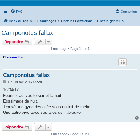
FAQ
Connexion
Index du forum
Essaimages
Chez les Formicinae
Chez le genre Camponotus
Camponotus fallax
Répondre
1 message • Page
1
sur
1
Christian Foin
Camponotus fallax
M
lun. 10 avr. 2017 09:28
e
s
10/04/17
s
Fourmis actives le soir et la nuit.
a
g
Essaimage de nuit.
e
Trouvé une gyne des-ailée sous un toit de ruche.
Une autre vive avec ses ailes ds l"abreuvoir.
Répondre
1 message • Page
1
sur
1