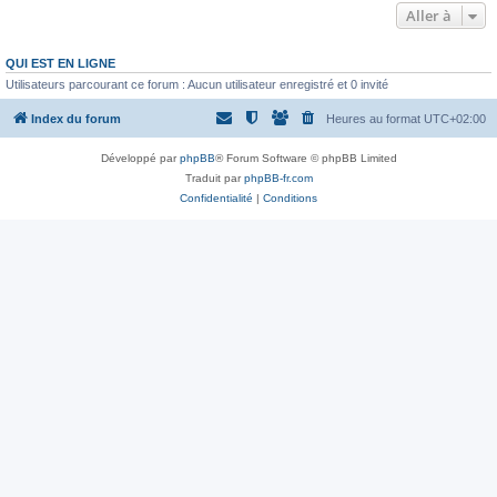
Aller à
QUI EST EN LIGNE
Utilisateurs parcourant ce forum : Aucun utilisateur enregistré et 0 invité
Index du forum
Heures au format
UTC+02:00
Développé par
phpBB
® Forum Software © phpBB Limited
Traduit par
phpBB-fr.com
Confidentialité
|
Conditions