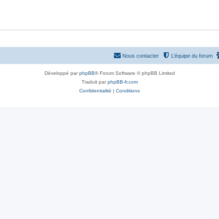
Nous contacter
L’équipe du forum
Développé par
phpBB
® Forum Software © phpBB Limited
Traduit par
phpBB-fr.com
Confidentialité
|
Conditions