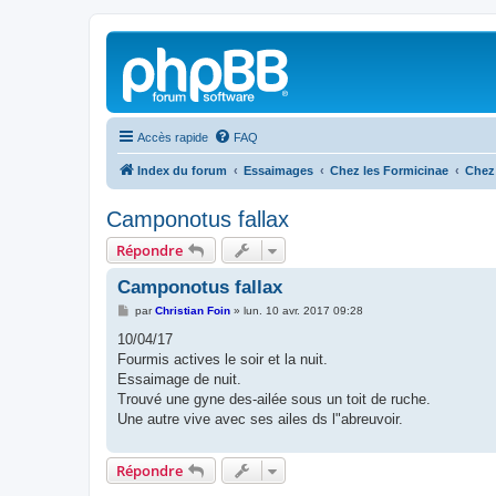
Accès rapide
FAQ
Index du forum
Essaimages
Chez les Formicinae
Chez
Camponotus fallax
Répondre
Camponotus fallax
M
par
Christian Foin
»
lun. 10 avr. 2017 09:28
e
s
10/04/17
s
Fourmis actives le soir et la nuit.
a
g
Essaimage de nuit.
e
Trouvé une gyne des-ailée sous un toit de ruche.
Une autre vive avec ses ailes ds l"abreuvoir.
Répondre