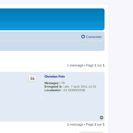
Connexion
1 message • Page
1
sur
1
Christian Foin
Messages :
78
Enregistré le :
dim. 7 août 2011 21:51
Localisation :
24 DORDOGNE
H
a
1 message • Page
1
sur
1
u
t