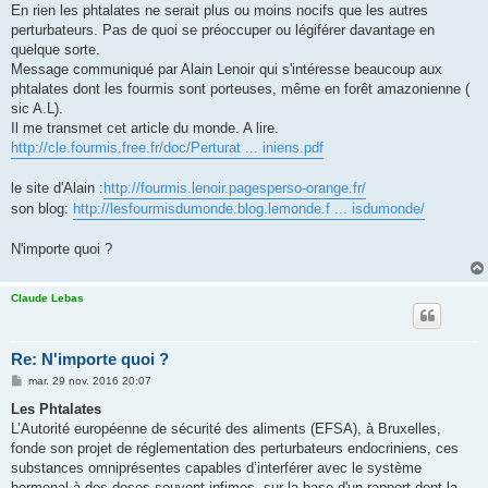
En rien les phtalates ne serait plus ou moins nocifs que les autres
perturbateurs. Pas de quoi se préoccuper ou légiférer davantage en
quelque sorte.
Message communiqué par Alain Lenoir qui s'intéresse beaucoup aux
phtalates dont les fourmis sont porteuses, même en forêt amazonienne (
sic A.L).
Il me transmet cet article du monde. A lire.
http://cle.fourmis.free.fr/doc/Perturat ... iniens.pdf
le site d'Alain :
http://fourmis.lenoir.pagesperso-orange.fr/
son blog:
http://lesfourmisdumonde.blog.lemonde.f ... isdumonde/
N'importe quoi ?
Claude Lebas
Re: N'importe quoi ?
M
mar. 29 nov. 2016 20:07
e
s
Les Phtalates
s
L’Autorité européenne de sécurité des aliments (EFSA), à Bruxelles,
a
g
fonde son projet de réglementation des perturbateurs endocriniens, ces
e
substances omniprésentes capables d’interférer avec le système
hormonal à des doses souvent infimes ,sur la base d'un rapport dont la