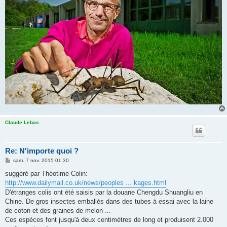
Claude Lebas
Re: N'importe quoi ?
M
sam. 7 nov. 2015 01:30
e
s
suggéré par Théotime Colin:
s
http://www.dailymail.co.uk/news/peoples ... kages.html
a
g
D'étranges colis ont été saisis par la douane Chengdu Shuangliu en
e
Chine. De gros insectes emballés dans des tubes à essai avec la laine
de coton et des graines de melon ...
Ces espèces font jusqu'à deux centimètres de long et produisent 2.000