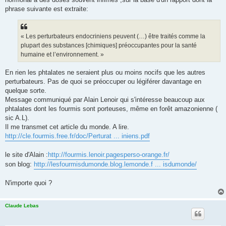
phrase suivante est extraite:
« Les perturbateurs endocriniens peuvent (…) être traités comme la
plupart des substances [chimiques] préoccupantes pour la santé
humaine et l’environnement. »
En rien les phtalates ne seraient plus ou moins nocifs que les autres
perturbateurs. Pas de quoi se préoccuper ou légiférer davantage en
quelque sorte.
Message communiqué par Alain Lenoir qui s'intéresse beaucoup aux
phtalates dont les fourmis sont porteuses, même en forêt amazonienne (
sic A.L).
Il me transmet cet article du monde. A lire.
http://cle.fourmis.free.fr/doc/Perturat ... iniens.pdf
le site d'Alain :
http://fourmis.lenoir.pagesperso-orange.fr/
son blog:
http://lesfourmisdumonde.blog.lemonde.f ... isdumonde/
N'importe quoi ?
Claude Lebas