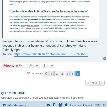
mangent leurs muscles alaires s'il vous plait. Ou les muscles alaires
devenus inutiles par hydrolyse fondent et se retrouvent dans
l'hémolymphe.
source:
https://www.francebleu.fr/infos/environ ... 1592400231
Répondre
1
2
3
4
5
6
Précédente
56 messages
Aller à
QUI EST EN LIGNE
Utilisateurs parcourant ce forum : Aucun utilisateur enregistré et 0 invité
Index du forum
Heures au format
UTC+02:00