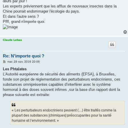
œufs par jour !
Les experts préviennent que les afflux de nouveaux insectes dans la
Chine pourrait endommager l'écologie du pays.
Et dans l'autre sens ?
Pfff, grand n'importe quoi.
Claude Lebas
Re: N'importe quoi ?
M
mar. 29 nov. 2016 20:06
e
s
Les Phtalates
s
L’Autorité européenne de sécurité des aliments (EFSA), à Bruxelles,
a
g
fonde son projet de réglementation des perturbateurs endocriniens, ces
e
substances omniprésentes capables d’interférer avec le système
hormonal à des doses souvent infimes ,sur la base d'un rapport dont la
phrase suivante est extraite:
« Les perturbateurs endocriniens peuvent (…) être traités comme la
plupart des substances [chimiques] préoccupantes pour la santé
humaine et l’environnement. »