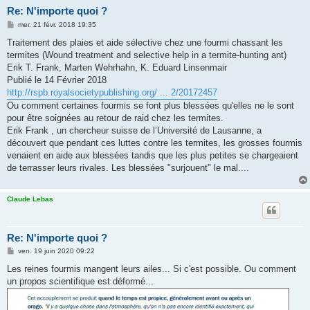
Re: N'importe quoi ?
M
mer. 21 févr. 2018 19:35
e
s
Traitement des plaies et aide sélective chez une fourmi chassant les
s
termites (Wound treatment and selective help in a termite-hunting ant)
a
g
Erik T. Frank, Marten Wehrhahn, K. Eduard Linsenmair
e
Publié le 14 Février 2018
http://rspb.royalsocietypublishing.org/ ... 2/20172457
Ou comment certaines fourmis se font plus blessées qu'elles ne le sont
pour être soignées au retour de raid chez les termites.
Erik Frank , un chercheur suisse de l’Université de Lausanne, a
découvert que pendant ces luttes contre les termites, les grosses fourmis
venaient en aide aux blessées tandis que les plus petites se chargeaient
de terrasser leurs rivales. Les blessées "surjouent" le mal....
Claude Lebas
Re: N'importe quoi ?
M
ven. 19 juin 2020 09:22
e
s
Les reines fourmis mangent leurs ailes... Si c'est possible. Ou comment
s
un propos scientifique est déformé...
a
g
e