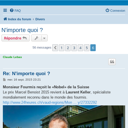
FAQ
Connexion
Index du forum
Divers
N'importe quoi ?
Répondre
1
2
3
4
5
6
Précédente
56 messages
Claude Lebas
Re: N'importe quoi ?
M
mer. 16 sept. 2015 23:21
e
s
Monsieur Fourmis reçoit le «Nobel» de la Suisse
s
Le prix Marcel Benoist 2015 revient à
Laurent Keller
, spécialiste
a
g
mondialement reconnu dans le monde des fourmis.
e
http://www.24heures.ch/vaud-regions/Mon ... y/27332292