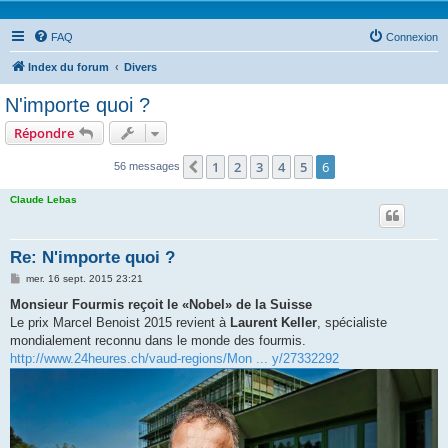
FAQ
Connexion
Index du forum
Divers
N'importe quoi ?
Répondre
1
2
3
4
5
6
Précédente
56 messages
Claude Lebas
Re: N'importe quoi ?
M
mer. 16 sept. 2015 23:21
e
s
Monsieur Fourmis reçoit le «Nobel» de la Suisse
s
Le prix Marcel Benoist 2015 revient à
Laurent Keller
, spécialiste
a
g
mondialement reconnu dans le monde des fourmis.
e
http://www.24heures.ch/vaud-regions/Mon ... y/27332292