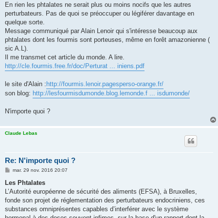
En rien les phtalates ne serait plus ou moins nocifs que les autres
perturbateurs. Pas de quoi se préoccuper ou légiférer davantage en
quelque sorte.
Message communiqué par Alain Lenoir qui s'intéresse beaucoup aux
phtalates dont les fourmis sont porteuses, même en forêt amazonienne (
sic A.L).
Il me transmet cet article du monde. A lire.
http://cle.fourmis.free.fr/doc/Perturat ... iniens.pdf
le site d'Alain :
http://fourmis.lenoir.pagesperso-orange.fr/
son blog:
http://lesfourmisdumonde.blog.lemonde.f ... isdumonde/
N'importe quoi ?
Claude Lebas
Re: N'importe quoi ?
M
mar. 29 nov. 2016 20:07
e
s
Les Phtalates
s
L’Autorité européenne de sécurité des aliments (EFSA), à Bruxelles,
a
g
fonde son projet de réglementation des perturbateurs endocriniens, ces
e
substances omniprésentes capables d’interférer avec le système
hormonal à des doses souvent infimes ,sur la base d'un rapport dont la