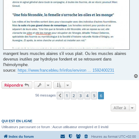
mangent leurs muscles alaires s'il vous plait. Ou les muscles alaires
devenus inutiles par hydrolyse fondent et se retrouvent dans
l'hémolymphe.
source:
https://www.francebleu.fr/infos/environ ... 1592400231
Répondre
1
2
3
4
5
6
Précédente
56 messages
Aller à
QUI EST EN LIGNE
Utilisateurs parcourant ce forum : Aucun utilisateur enregistré et 0 invité
Index du forum
Heures au format
UTC+02:00