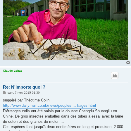
Claude Lebas
Re: N'importe quoi ?
M
sam. 7 nov. 2015 01:30
e
s
suggéré par Théotime Colin:
s
http://www.dailymail.co.uk/news/peoples ... kages.html
a
g
D'étranges colis ont été saisis par la douane Chengdu Shuangliu en
e
Chine. De gros insectes emballés dans des tubes à essai avec la laine
de coton et des graines de melon ...
Ces espèces font jusqu'à deux centimètres de long et produisent 2.000