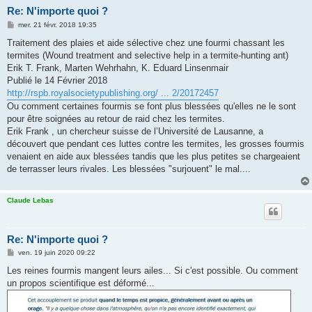
Re: N'importe quoi ?
M
mer. 21 févr. 2018 19:35
e
s
Traitement des plaies et aide sélective chez une fourmi chassant les
s
termites (Wound treatment and selective help in a termite-hunting ant)
a
g
Erik T. Frank, Marten Wehrhahn, K. Eduard Linsenmair
e
Publié le 14 Février 2018
http://rspb.royalsocietypublishing.org/ ... 2/20172457
Ou comment certaines fourmis se font plus blessées qu'elles ne le sont
pour être soignées au retour de raid chez les termites.
Erik Frank , un chercheur suisse de l’Université de Lausanne, a
découvert que pendant ces luttes contre les termites, les grosses fourmis
venaient en aide aux blessées tandis que les plus petites se chargeaient
de terrasser leurs rivales. Les blessées "surjouent" le mal....
Claude Lebas
Re: N'importe quoi ?
M
ven. 19 juin 2020 09:22
e
s
Les reines fourmis mangent leurs ailes... Si c'est possible. Ou comment
s
un propos scientifique est déformé...
a
g
e