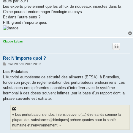
œufs par jour !
Les experts préviennent que les afflux de nouveaux insectes dans la
Chine pourrait endommager l'écologie du pays.
Et dans l'autre sens ?
Pfff, grand n'importe quoi.
Claude Lebas
Re: N'importe quoi ?
M
mar. 29 nov. 2016 20:06
e
s
Les Phtalates
s
L’Autorité européenne de sécurité des aliments (EFSA), à Bruxelles,
a
g
fonde son projet de réglementation des perturbateurs endocriniens, ces
e
substances omniprésentes capables d’interférer avec le système
hormonal à des doses souvent infimes ,sur la base d'un rapport dont la
phrase suivante est extraite:
« Les perturbateurs endocriniens peuvent (…) être traités comme la
plupart des substances [chimiques] préoccupantes pour la santé
humaine et l’environnement. »