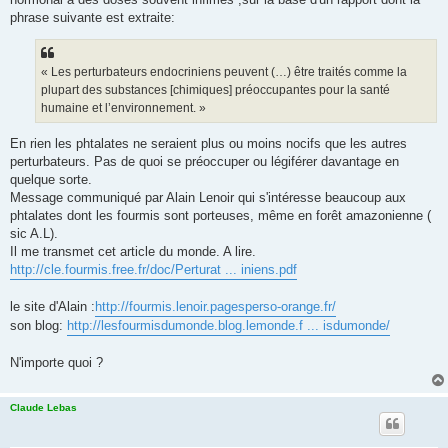
phrase suivante est extraite:
« Les perturbateurs endocriniens peuvent (…) être traités comme la
plupart des substances [chimiques] préoccupantes pour la santé
humaine et l’environnement. »
En rien les phtalates ne seraient plus ou moins nocifs que les autres
perturbateurs. Pas de quoi se préoccuper ou légiférer davantage en
quelque sorte.
Message communiqué par Alain Lenoir qui s'intéresse beaucoup aux
phtalates dont les fourmis sont porteuses, même en forêt amazonienne (
sic A.L).
Il me transmet cet article du monde. A lire.
http://cle.fourmis.free.fr/doc/Perturat ... iniens.pdf
le site d'Alain :
http://fourmis.lenoir.pagesperso-orange.fr/
son blog:
http://lesfourmisdumonde.blog.lemonde.f ... isdumonde/
N'importe quoi ?
Claude Lebas