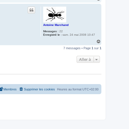
t
a
a
u
c
t
t
e
r
B
Antoine Marchand
e
r
Messages :
22
n
Enregistré le :
sam. 24 mai 2008 10:47
a
r
H
d
a
F
7 messages • Page
1
sur
1
u
a
y
t
a
Aller à
r
d
Membres
Supprimer les cookies
Heures au format
UTC+02:00