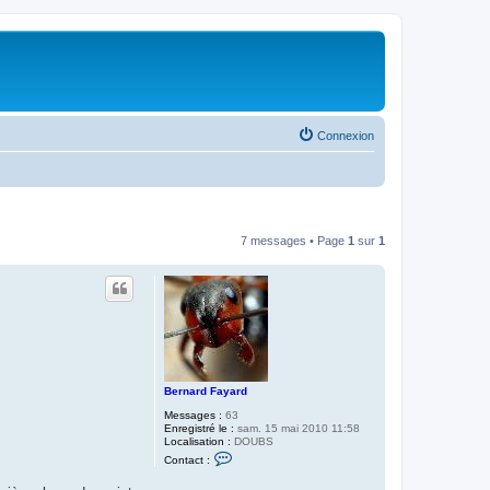
Connexion
7 messages • Page
1
sur
1
Bernard Fayard
Messages :
63
Enregistré le :
sam. 15 mai 2010 11:58
Localisation :
DOUBS
C
Contact :
o
n