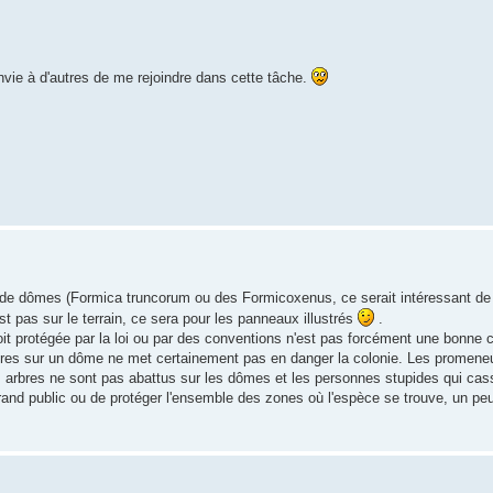
envie à d'autres de me rejoindre dans cette tâche.
nt de dômes (Formica truncorum ou des Formicoxenus, ce serait intéressant de 
est pas sur le terrain, ce sera pour les panneaux illustrés
.
t protégée par la loi ou par des conventions n'est pas forcément une bonne ch
ères sur un dôme ne met certainement pas en danger la colonie. Les promene
es arbres ne sont pas abattus sur les dômes et les personnes stupides qui ca
 grand public ou de protéger l'ensemble des zones où l'espèce se trouve, un 