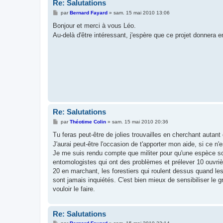
Re: Salutations
M
par
Bernard Fayard
»
sam. 15 mai 2010 13:06
e
s
Bonjour et merci à vous Léo.
s
Au-delà d'être intéressant, j'espère que ce projet donnera 
a
g
e
Re: Salutations
M
par
Théotime Colin
»
sam. 15 mai 2010 20:36
e
s
Tu feras peut-être de jolies trouvailles en cherchant auta
s
J'aurai peut-être l'occasion de t'apporter mon aide, si ce n'
a
g
Je me suis rendu compte que militer pour qu'une espèce soi
e
entomologistes qui ont des problèmes et prélever 10 ouvri
20 en marchant, les forestiers qui roulent dessus quand l
sont jamais inquiétés. C'est bien mieux de sensibiliser le
vouloir le faire.
Re: Salutations
M