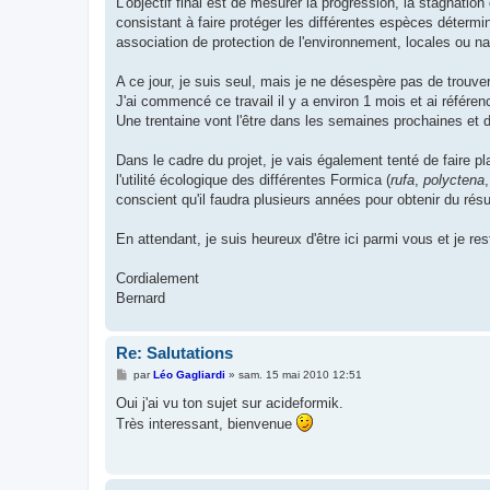
L'objectif final est de mesurer la progression, la stagnati
consistant à faire protéger les différentes espèces détermin
association de protection de l'environnement, locales ou na
A ce jour, je suis seul, mais je ne désespère pas de trouve
J'ai commencé ce travail il y a environ 1 mois et ai référe
Une trentaine vont l'être dans les semaines prochaines et d'i
Dans le cadre du projet, je vais également tenté de faire pl
l'utilité écologique des différentes Formica (
rufa
,
polyctena
conscient qu'il faudra plusieurs années pour obtenir du résu
En attendant, je suis heureux d'être ici parmi vous et je 
Cordialement
Bernard
Re: Salutations
M
par
Léo Gagliardi
»
sam. 15 mai 2010 12:51
e
s
Oui j'ai vu ton sujet sur acideformik.
s
Très interessant, bienvenue
a
g
e