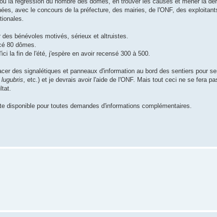
on ou la régression du nombre des dômes, en trouver les causes et mener la der
ées, avec le concours de la préfecture, des mairies, de l'ONF, des exploitants
tionales.
r des bénévoles motivés, sérieux et altruistes.
ncé 80 dômes.
ci la fin de l'été, j'espère en avoir recensé 300 à 500.
acer des signalétiques et panneaux d'information au bord des sentiers pour sens
,
lugubris
, etc.) et je devrais avoir l'aide de l'ONF. Mais tout ceci ne se fera pa
ltat.
reste disponible pour toutes demandes d'informations complémentaires.