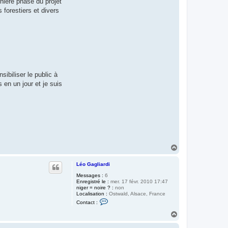
nière phase du projet
t
a
 forestiers et divers
c
t
e
r
B
e
r
n
a
r
ibiliser le public à
d
F
s en un jour et je suis
a
y
a
r
d
H
a
u
Léo Gagliardi
t
Messages :
6
Enregistré le :
mer. 17 févr. 2010 17:47
niger = noire ? :
non
Localisation :
Ostwald, Alsace, France
C
Contact :
o
n
H
t
a
a