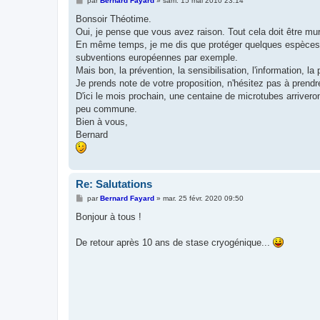
par
Bernard Fayard
»
sam. 15 mai 2010 23:14
e
s
Bonsoir Théotime.
s
Oui, je pense que vous avez raison. Tout cela doit être mur
a
g
En même temps, je me dis que protéger quelques espèces pe
e
subventions européennes par exemple.
Mais bon, la prévention, la sensibilisation, l'information, 
Je prends note de votre proposition, n'hésitez pas à pren
D'ici le mois prochain, une centaine de microtubes arriver
peu commune.
Bien à vous,
Bernard
Re: Salutations
M
par
Bernard Fayard
»
mar. 25 févr. 2020 09:50
e
s
Bonjour à tous !
s
a
g
De retour après 10 ans de stase cryogénique...
e