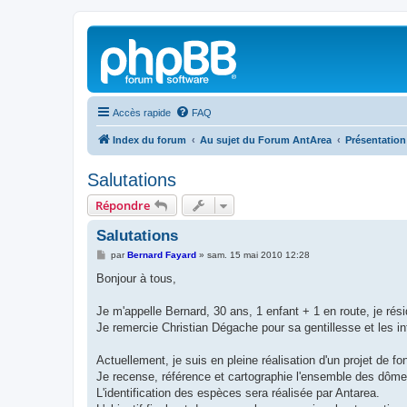
Accès rapide
FAQ
Index du forum
Au sujet du Forum AntArea
Présentatio
Salutations
Répondre
Salutations
M
par
Bernard Fayard
»
sam. 15 mai 2010 12:28
e
s
Bonjour à tous,
s
a
g
Je m'appelle Bernard, 30 ans, 1 enfant + 1 en route, je rés
e
Je remercie Christian Dégache pour sa gentillesse et les i
Actuellement, je suis en pleine réalisation d'un projet de f
Je recense, référence et cartographie l'ensemble des dôme
L'identification des espèces sera réalisée par Antarea.