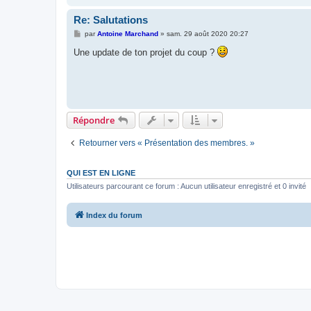
Re: Salutations
M
par
Antoine Marchand
»
sam. 29 août 2020 20:27
e
s
Une update de ton projet du coup ?
s
a
g
e
Répondre
Retourner vers « Présentation des membres. »
QUI EST EN LIGNE
Utilisateurs parcourant ce forum : Aucun utilisateur enregistré et 0 invité
Index du forum