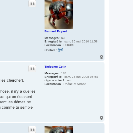
u
c
t
t
e
r
L
é
o
G
a
Bernard Fayard
g
l
Messages :
63
i
Enregistré le :
sam. 15 mai 2010 11:58
a
Localisation :
DOUBS
r
C
Contact :
d
o
i
n
H
t
a
a
u
c
Théotime Colin
t
t
Messages :
184
e
Enregistré le :
sam. 24 mai 2008 05:54
r
les chercher).
niger = noire ? :
B
non
Localisation :
Rhône et Alsace
e
r
ose, il n'y a que les
n
a
urs qui en écrasent
r
ssent les dômes ne
d
F
peu comme tu semble
a
y
a
H
r
a
d
u
t