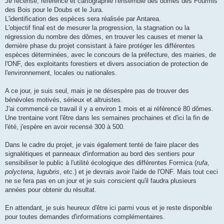
Je recense, référence et cartographie l'ensemble des dômes des Fourmis
des Bois pour le Doubs et le Jura.
L'identification des espèces sera réalisée par Antarea.
L'objectif final est de mesurer la progression, la stagnation ou la
régression du nombre des dômes, en trouver les causes et mener la
dernière phase du projet consistant à faire protéger les différentes
espèces déterminées, avec le concours de la préfecture, des mairies, de
l'ONF, des exploitants forestiers et divers association de protection de
l'environnement, locales ou nationales.
A ce jour, je suis seul, mais je ne désespère pas de trouver des
bénévoles motivés, sérieux et altruistes.
J'ai commencé ce travail il y a environ 1 mois et ai référencé 80 dômes.
Une trentaine vont l'être dans les semaines prochaines et d'ici la fin de
l'été, j'espère en avoir recensé 300 à 500.
Dans le cadre du projet, je vais également tenté de faire placer des
signalétiques et panneaux d'information au bord des sentiers pour
sensibiliser le public à l'utilité écologique des différentes Formica (
rufa
,
polyctena
,
lugubris
, etc.) et je devrais avoir l'aide de l'ONF. Mais tout ceci
ne se fera pas en un jour et je suis conscient qu'il faudra plusieurs
années pour obtenir du résultat.
En attendant, je suis heureux d'être ici parmi vous et je reste disponible
pour toutes demandes d'informations complémentaires.