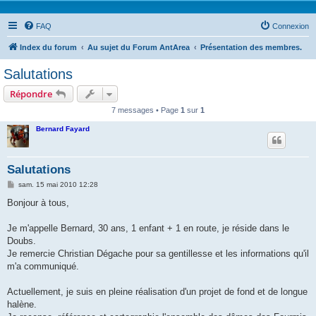
FAQ
Connexion
Index du forum
Au sujet du Forum AntArea
Présentation des membres.
Salutations
Répondre
7 messages • Page
1
sur
1
Bernard Fayard
Salutations
M
sam. 15 mai 2010 12:28
e
s
Bonjour à tous,
s
a
g
Je m'appelle Bernard, 30 ans, 1 enfant + 1 en route, je réside dans le
e
Doubs.
Je remercie Christian Dégache pour sa gentillesse et les informations qu'il
m'a communiqué.
Actuellement, je suis en pleine réalisation d'un projet de fond et de longue
halène.