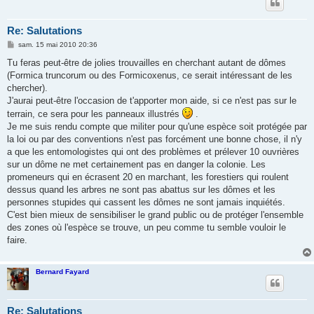
Re: Salutations
M
sam. 15 mai 2010 20:36
e
s
Tu feras peut-être de jolies trouvailles en cherchant autant de dômes
s
(Formica truncorum ou des Formicoxenus, ce serait intéressant de les
a
g
chercher).
e
J'aurai peut-être l'occasion de t'apporter mon aide, si ce n'est pas sur le
terrain, ce sera pour les panneaux illustrés
.
Je me suis rendu compte que militer pour qu'une espèce soit protégée par
la loi ou par des conventions n'est pas forcément une bonne chose, il n'y
a que les entomologistes qui ont des problèmes et prélever 10 ouvrières
sur un dôme ne met certainement pas en danger la colonie. Les
promeneurs qui en écrasent 20 en marchant, les forestiers qui roulent
dessus quand les arbres ne sont pas abattus sur les dômes et les
personnes stupides qui cassent les dômes ne sont jamais inquiétés.
C'est bien mieux de sensibiliser le grand public ou de protéger l'ensemble
des zones où l'espèce se trouve, un peu comme tu semble vouloir le
faire.
Bernard Fayard
Re: Salutations