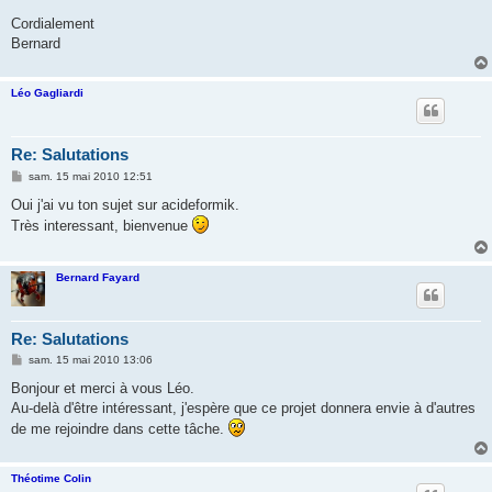
Cordialement
Bernard
Léo Gagliardi
Re: Salutations
M
sam. 15 mai 2010 12:51
e
s
Oui j'ai vu ton sujet sur acideformik.
s
Très interessant, bienvenue
a
g
e
Bernard Fayard
Re: Salutations
M
sam. 15 mai 2010 13:06
e
s
Bonjour et merci à vous Léo.
s
Au-delà d'être intéressant, j'espère que ce projet donnera envie à d'autres
a
g
de me rejoindre dans cette tâche.
e
Théotime Colin