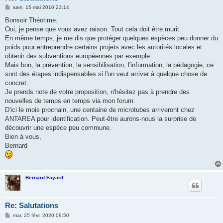
M
sam. 15 mai 2010 23:14
e
s
Bonsoir Théotime.
s
Oui, je pense que vous avez raison. Tout cela doit être murit.
a
g
En même temps, je me dis que protéger quelques espèces peu donner du
e
poids pour entreprendre certains projets avec les autorités locales et
obtenir des subventions européennes par exemple.
Mais bon, la prévention, la sensibilisation, l'information, la pédagogie, ce
sont des étapes indispensables si l'on veut arriver à quelque chose de
concret.
Je prends note de votre proposition, n'hésitez pas à prendre des
nouvelles de temps en temps via mon forum.
D'ici le mois prochain, une centaine de microtubes arriveront chez
ANTAREA pour identification. Peut-être aurons-nous la surprise de
découvrir une espèce peu commune.
Bien à vous,
Bernard
Bernard Fayard
Re: Salutations
M
mar. 25 févr. 2020 09:50
e