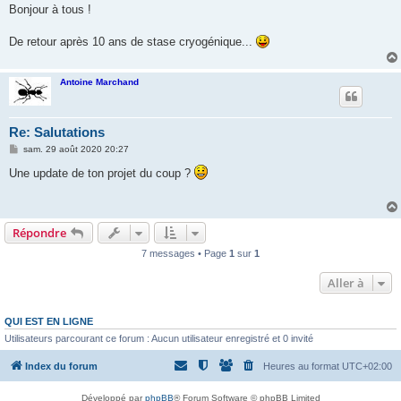
s
Bonjour à tous !
s
a
g
De retour après 10 ans de stase cryogénique...
e
Antoine Marchand
Re: Salutations
M
sam. 29 août 2020 20:27
e
s
Une update de ton projet du coup ?
s
a
g
e
Répondre
7 messages • Page
1
sur
1
Aller à
QUI EST EN LIGNE
Utilisateurs parcourant ce forum : Aucun utilisateur enregistré et 0 invité
Index du forum
Heures au format
UTC+02:00
Développé par
phpBB
® Forum Software © phpBB Limited