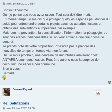
M
sam. 15 mai 2010 23:14
e
s
Bonsoir Théotime.
s
Oui, je pense que vous avez raison. Tout cela doit être murit.
a
g
En même temps, je me dis que protéger quelques espèces peu donner du
e
poids pour entreprendre certains projets avec les autorités locales et
obtenir des subventions européennes par exemple.
Mais bon, la prévention, la sensibilisation, l'information, la pédagogie, ce
sont des étapes indispensables si l'on veut arriver à quelque chose de
concret.
Je prends note de votre proposition, n'hésitez pas à prendre des
nouvelles de temps en temps via mon forum.
D'ici le mois prochain, une centaine de microtubes arriveront chez
ANTAREA pour identification. Peut-être aurons-nous la surprise de
découvrir une espèce peu commune.
Bien à vous,
Bernard
Bernard Fayard
Re: Salutations
M
mar. 25 févr. 2020 09:50
e