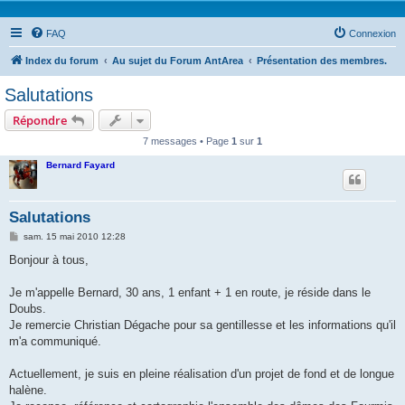
FAQ
Connexion
Index du forum
Au sujet du Forum AntArea
Présentation des membres.
Salutations
Répondre
7 messages • Page
1
sur
1
Bernard Fayard
Salutations
M
sam. 15 mai 2010 12:28
e
s
Bonjour à tous,
s
a
g
Je m'appelle Bernard, 30 ans, 1 enfant + 1 en route, je réside dans le
e
Doubs.
Je remercie Christian Dégache pour sa gentillesse et les informations qu'il
m'a communiqué.
Actuellement, je suis en pleine réalisation d'un projet de fond et de longue
halène.