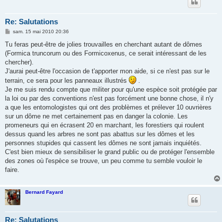
Re: Salutations
M
sam. 15 mai 2010 20:36
e
s
Tu feras peut-être de jolies trouvailles en cherchant autant de dômes
s
(Formica truncorum ou des Formicoxenus, ce serait intéressant de les
a
g
chercher).
e
J'aurai peut-être l'occasion de t'apporter mon aide, si ce n'est pas sur le
terrain, ce sera pour les panneaux illustrés
.
Je me suis rendu compte que militer pour qu'une espèce soit protégée par
la loi ou par des conventions n'est pas forcément une bonne chose, il n'y
a que les entomologistes qui ont des problèmes et prélever 10 ouvrières
sur un dôme ne met certainement pas en danger la colonie. Les
promeneurs qui en écrasent 20 en marchant, les forestiers qui roulent
dessus quand les arbres ne sont pas abattus sur les dômes et les
personnes stupides qui cassent les dômes ne sont jamais inquiétés.
C'est bien mieux de sensibiliser le grand public ou de protéger l'ensemble
des zones où l'espèce se trouve, un peu comme tu semble vouloir le
faire.
Bernard Fayard
Re: Salutations