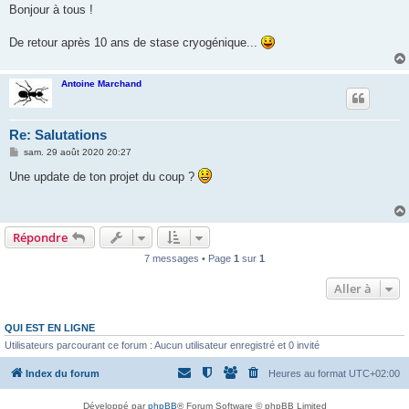
s
Bonjour à tous !
s
a
g
De retour après 10 ans de stase cryogénique...
e
Antoine Marchand
Re: Salutations
M
sam. 29 août 2020 20:27
e
s
Une update de ton projet du coup ?
s
a
g
e
Répondre
7 messages • Page
1
sur
1
Aller à
QUI EST EN LIGNE
Utilisateurs parcourant ce forum : Aucun utilisateur enregistré et 0 invité
Index du forum
Heures au format
UTC+02:00
Développé par
phpBB
® Forum Software © phpBB Limited