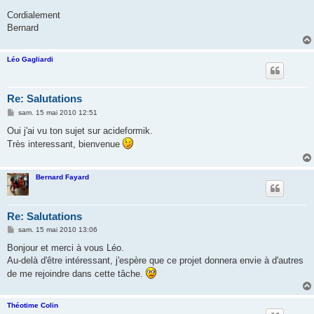
Cordialement
Bernard
Léo Gagliardi
Re: Salutations
M
sam. 15 mai 2010 12:51
e
s
Oui j'ai vu ton sujet sur acideformik.
s
Très interessant, bienvenue
a
g
e
Bernard Fayard
Re: Salutations
M
sam. 15 mai 2010 13:06
e
s
Bonjour et merci à vous Léo.
s
Au-delà d'être intéressant, j'espère que ce projet donnera envie à d'autres
a
g
de me rejoindre dans cette tâche.
e
Théotime Colin