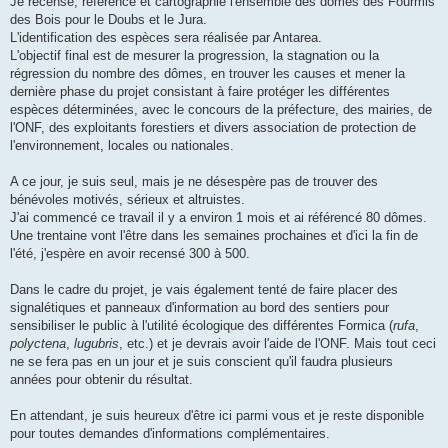
Je recense, référence et cartographie l'ensemble des dômes des Fourmis
des Bois pour le Doubs et le Jura.
L'identification des espèces sera réalisée par Antarea.
L'objectif final est de mesurer la progression, la stagnation ou la
régression du nombre des dômes, en trouver les causes et mener la
dernière phase du projet consistant à faire protéger les différentes
espèces déterminées, avec le concours de la préfecture, des mairies, de
l'ONF, des exploitants forestiers et divers association de protection de
l'environnement, locales ou nationales.
A ce jour, je suis seul, mais je ne désespère pas de trouver des
bénévoles motivés, sérieux et altruistes.
J'ai commencé ce travail il y a environ 1 mois et ai référencé 80 dômes.
Une trentaine vont l'être dans les semaines prochaines et d'ici la fin de
l'été, j'espère en avoir recensé 300 à 500.
Dans le cadre du projet, je vais également tenté de faire placer des
signalétiques et panneaux d'information au bord des sentiers pour
sensibiliser le public à l'utilité écologique des différentes Formica (
rufa
,
polyctena
,
lugubris
, etc.) et je devrais avoir l'aide de l'ONF. Mais tout ceci
ne se fera pas en un jour et je suis conscient qu'il faudra plusieurs
années pour obtenir du résultat.
En attendant, je suis heureux d'être ici parmi vous et je reste disponible
pour toutes demandes d'informations complémentaires.