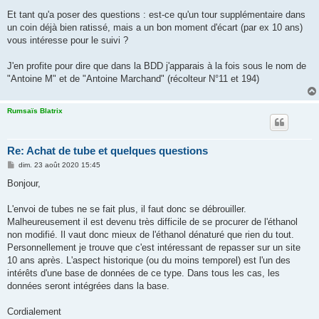
Et tant qu'a poser des questions : est-ce qu'un tour supplémentaire dans
un coin déjà bien ratissé, mais a un bon moment d'écart (par ex 10 ans)
vous intéresse pour le suivi ?
J'en profite pour dire que dans la BDD j'apparais à la fois sous le nom de
"Antoine M" et de "Antoine Marchand" (récolteur N°11 et 194)
Rumsaïs Blatrix
Re: Achat de tube et quelques questions
M
dim. 23 août 2020 15:45
e
s
Bonjour,
s
a
g
L'envoi de tubes ne se fait plus, il faut donc se débrouiller.
e
Malheureusement il est devenu très difficile de se procurer de l'éthanol
non modifié. Il vaut donc mieux de l'éthanol dénaturé que rien du tout.
Personnellement je trouve que c'est intéressant de repasser sur un site
10 ans après. L'aspect historique (ou du moins temporel) est l'un des
intérêts d'une base de données de ce type. Dans tous les cas, les
données seront intégrées dans la base.
Cordialement