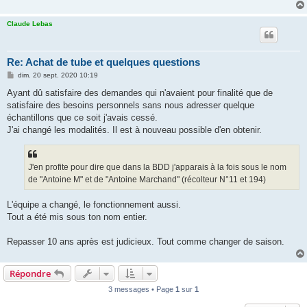
Claude Lebas
Re: Achat de tube et quelques questions
M
dim. 20 sept. 2020 10:19
e
s
Ayant dû satisfaire des demandes qui n'avaient pour finalité que de
s
satisfaire des besoins personnels sans nous adresser quelque
a
g
échantillons que ce soit j'avais cessé.
e
J'ai changé les modalités. Il est à nouveau possible d'en obtenir.
J'en profite pour dire que dans la BDD j'apparais à la fois sous le nom
de "Antoine M" et de "Antoine Marchand" (récolteur N°11 et 194)
L'équipe a changé, le fonctionnement aussi.
Tout a été mis sous ton nom entier.
Repasser 10 ans après est judicieux. Tout comme changer de saison.
Répondre
3 messages • Page
1
sur
1