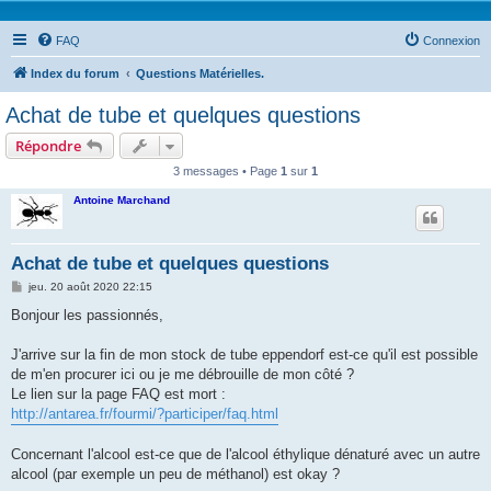
FAQ
Connexion
Index du forum
Questions Matérielles.
Achat de tube et quelques questions
Répondre
3 messages • Page
1
sur
1
Antoine Marchand
Achat de tube et quelques questions
M
jeu. 20 août 2020 22:15
e
s
Bonjour les passionnés,
s
a
g
J'arrive sur la fin de mon stock de tube eppendorf est-ce qu'il est possible
e
de m'en procurer ici ou je me débrouille de mon côté ?
Le lien sur la page FAQ est mort :
http://antarea.fr/fourmi/?participer/faq.html
Concernant l'alcool est-ce que de l'alcool éthylique dénaturé avec un autre
alcool (par exemple un peu de méthanol) est okay ?