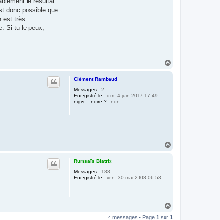
ablement le résultat
est donc possible que
 est très
e. Si tu le peux,
H
a
u
Clément Rambaud
t
Messages :
2
Enregistré le :
dim. 4 juin 2017 17:49
niger = noire ? :
non
H
a
u
Rumsaïs Blatrix
t
Messages :
188
Enregistré le :
ven. 30 mai 2008 06:53
H
a
4 messages • Page
1
sur
1
u