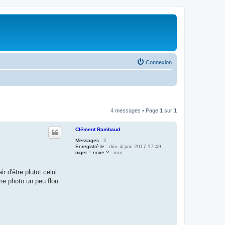
Connexion
4 messages • Page
1
sur
1
Clément Rambaud
Messages :
2
Enregistré le :
dim. 4 juin 2017 17:49
niger = noire ? :
non
r d'être plutot celui
une photo un peu flou