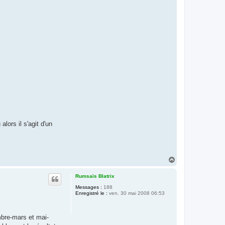
lors il s'agit d'un
H
a
u
Rumsaïs Blatrix
t
Messages :
188
Enregistré le :
ven. 30 mai 2008 06:53
mbre-mars et mai-