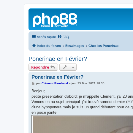
Accès rapide
FAQ
Index du forum
Essaimages
Chez les Ponerinae
Ponerinae en Février?
Répondre
Ponerinae en Février?
M
par
Clément Rambaud
»
jeu. 25 févr. 2021 18:30
e
s
Bonjour,
s
petite présentation d'abord: je m'appelle Clément, j'ai 20 
a
g
Venons en au sujet principal: j'ai trouvé samedi dernier (20/0
e
d'une hypoponera mais je suis un grand débutant pour ce qui
en pièce jointe.