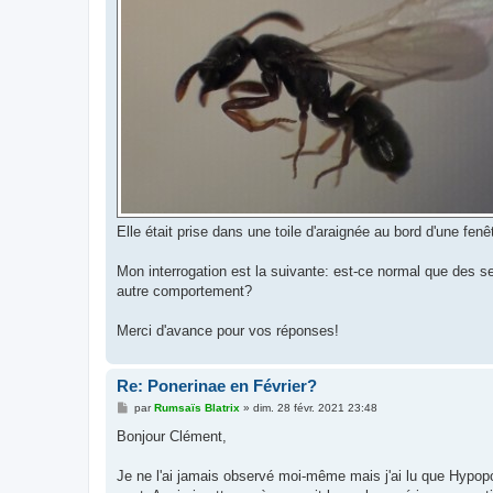
Elle était prise dans une toile d'araignée au bord d'une fenêt
Mon interrogation est la suivante: est-ce normal que des se
autre comportement?
Merci d'avance pour vos réponses!
Re: Ponerinae en Février?
M
par
Rumsaïs Blatrix
»
dim. 28 févr. 2021 23:48
e
s
Bonjour Clément,
s
a
g
Je ne l'ai jamais observé moi-même mais j'ai lu que Hypop
e