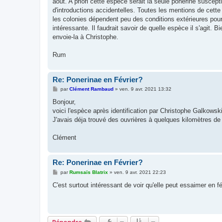
aout. A priori cette espèce serait la seule ponérine suscep
d'introductions accidentelles. Toutes les mentions de cett
les colonies dépendent peu des conditions extérieures pour
intéressante. Il faudrait savoir de quelle espèce il s'agit. B
envoie-la à Christophe.
Rum
Re: Ponerinae en Février?
M
par
Clément Rambaud
»
ven. 9 avr. 2021 13:32
e
s
Bonjour,
s
voici l'espèce après identification par Christophe Galkows
a
g
J'avais déja trouvé des ouvrières à quelques kilomètres de 
e
Clément
Re: Ponerinae en Février?
M
par
Rumsaïs Blatrix
»
ven. 9 avr. 2021 22:23
e
s
C'est surtout intéressant de voir qu'elle peut essaimer en fé
s
a
g
e