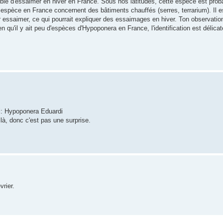
tible d'essaimer en hiver en France. Sous nos latitudes, cette espèce est prob
e espèce en France concernent des bâtiments chauffés (serres, terrarium). Il 
 essaimer, ce qui pourrait expliquer des essaimages en hiver. Ton observation
ien qu'il y ait peu d'espèces d'Hypoponera en France, l'identification est délicat
ki: Hypoponera Eduardi
là, donc c'est pas une surprise.
vrier.