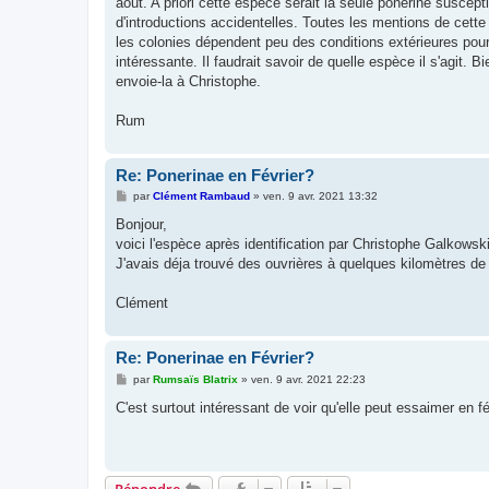
aout. A priori cette espèce serait la seule ponérine suscep
d'introductions accidentelles. Toutes les mentions de cett
les colonies dépendent peu des conditions extérieures pour
intéressante. Il faudrait savoir de quelle espèce il s'agit. B
envoie-la à Christophe.
Rum
Re: Ponerinae en Février?
M
par
Clément Rambaud
»
ven. 9 avr. 2021 13:32
e
s
Bonjour,
s
voici l'espèce après identification par Christophe Galkows
a
g
J'avais déja trouvé des ouvrières à quelques kilomètres de 
e
Clément
Re: Ponerinae en Février?
M
par
Rumsaïs Blatrix
»
ven. 9 avr. 2021 22:23
e
s
C'est surtout intéressant de voir qu'elle peut essaimer en fé
s
a
g
e