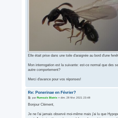
Elle était prise dans une toile d'araignée au bord d'une fenêt
Mon interrogation est la suivante: est-ce normal que des se
autre comportement?
Merci d'avance pour vos réponses!
Re: Ponerinae en Février?
M
par
Rumsaïs Blatrix
»
dim. 28 févr. 2021 23:48
e
s
Bonjour Clément,
s
a
g
Je ne l'ai jamais observé moi-même mais j'ai lu que Hypop
e