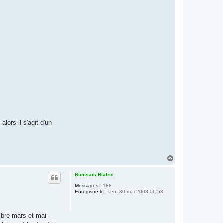
lors il s'agit d'un
H
a
u
Rumsaïs Blatrix
t
Messages :
188
Enregistré le :
ven. 30 mai 2008 06:53
mbre-mars et mai-