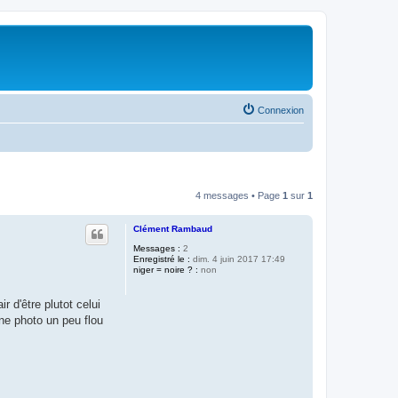
Connexion
4 messages • Page
1
sur
1
Clément Rambaud
Messages :
2
Enregistré le :
dim. 4 juin 2017 17:49
niger = noire ? :
non
r d'être plutot celui
une photo un peu flou