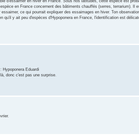
tible d'essaimer en hiver en France. Sous nos latitudes, cette espèce est prob
e espèce en France concernent des bâtiments chauffés (serres, terrarium). Il 
 essaimer, ce qui pourrait expliquer des essaimages en hiver. Ton observation
ien qu'il y ait peu d'espèces d'Hypoponera en France, l'identification est délicat
ki: Hypoponera Eduardi
là, donc c'est pas une surprise.
vrier.