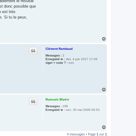
ablement le résultat
est donc possible que
 est très
e. Si tu le peux,
H
a
u
Clément Rambaud
t
Messages :
2
Enregistré le :
dim. 4 juin 2017 17:49
niger = noire ? :
non
H
a
u
Rumsaïs Blatrix
t
Messages :
188
Enregistré le :
ven. 30 mai 2008 06:53
H
a
4 messages • Page
1
sur
1
u