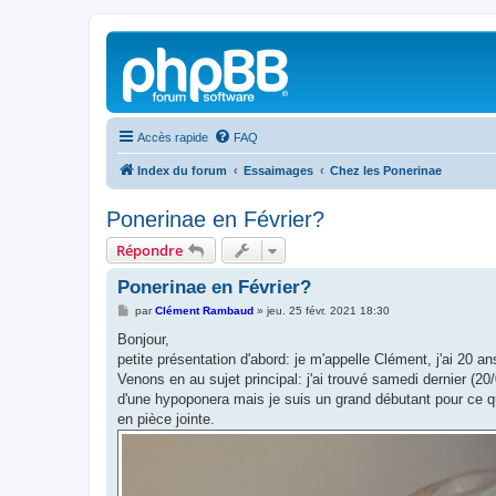
Accès rapide
FAQ
Index du forum
Essaimages
Chez les Ponerinae
Ponerinae en Février?
Répondre
Ponerinae en Février?
M
par
Clément Rambaud
»
jeu. 25 févr. 2021 18:30
e
s
Bonjour,
s
petite présentation d'abord: je m'appelle Clément, j'ai 20 
a
g
Venons en au sujet principal: j'ai trouvé samedi dernier (20/0
e
d'une hypoponera mais je suis un grand débutant pour ce qui
en pièce jointe.