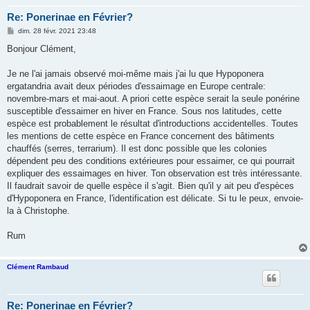
Re: Ponerinae en Février?
M
dim. 28 févr. 2021 23:48
e
s
Bonjour Clément,
s
a
g
Je ne l'ai jamais observé moi-même mais j'ai lu que Hypoponera
e
ergatandria avait deux périodes d'essaimage en Europe centrale:
novembre-mars et mai-aout. A priori cette espèce serait la seule ponérine
susceptible d'essaimer en hiver en France. Sous nos latitudes, cette
espèce est probablement le résultat d'introductions accidentelles. Toutes
les mentions de cette espèce en France concernent des bâtiments
chauffés (serres, terrarium). Il est donc possible que les colonies
dépendent peu des conditions extérieures pour essaimer, ce qui pourrait
expliquer des essaimages en hiver. Ton observation est très intéressante.
Il faudrait savoir de quelle espèce il s'agit. Bien qu'il y ait peu d'espèces
d'Hypoponera en France, l'identification est délicate. Si tu le peux, envoie-
la à Christophe.
Rum
Clément Rambaud
Re: Ponerinae en Février?