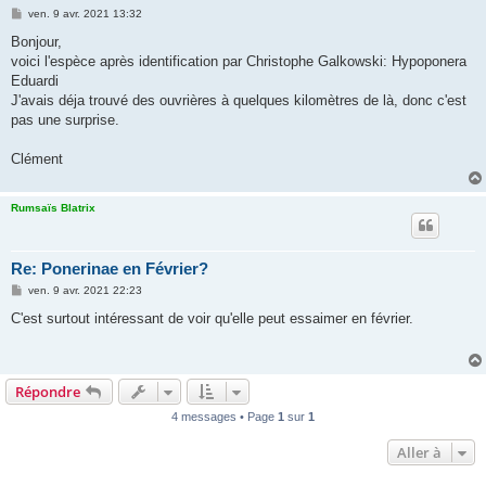
M
ven. 9 avr. 2021 13:32
e
s
Bonjour,
s
voici l'espèce après identification par Christophe Galkowski: Hypoponera
a
g
Eduardi
e
J'avais déja trouvé des ouvrières à quelques kilomètres de là, donc c'est
pas une surprise.
Clément
Rumsaïs Blatrix
Re: Ponerinae en Février?
M
ven. 9 avr. 2021 22:23
e
s
C'est surtout intéressant de voir qu'elle peut essaimer en février.
s
a
g
e
Répondre
4 messages • Page
1
sur
1
Aller à