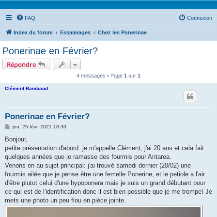
FAQ
Connexion
Index du forum
Essaimages
Chez les Ponerinae
Ponerinae en Février?
Répondre
4 messages • Page
1
sur
1
Clément Rambaud
Ponerinae en Février?
M
jeu. 25 févr. 2021 18:30
e
s
Bonjour,
s
petite présentation d'abord: je m'appelle Clément, j'ai 20 ans et cela fait
a
g
quelques années que je ramasse des fourmis pour Antarea.
e
Venons en au sujet principal: j'ai trouvé samedi dernier (20/02) une
fourmis ailée que je pense être une femelle Ponerine, et le petiole a l'air
d'être plutot celui d'une hypoponera mais je suis un grand débutant pour
ce qui est de l'identification donc il est bien possible que je me trompe! Je
mets une photo un peu flou en pièce jointe.