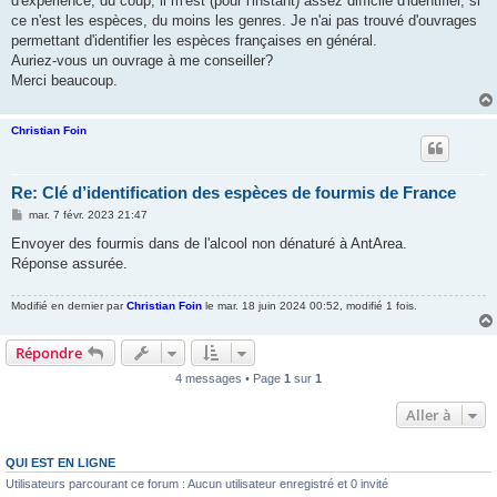
d'expérience, du coup, il m'est (pour l'instant) assez difficile d'identifier, si
ce n'est les espèces, du moins les genres. Je n'ai pas trouvé d'ouvrages
permettant d'identifier les espèces françaises en général.
Auriez-vous un ouvrage à me conseiller?
Merci beaucoup.
Christian Foin
Re: Clé d’identification des espèces de fourmis de France
M
mar. 7 févr. 2023 21:47
e
s
Envoyer des fourmis dans de l'alcool non dénaturé à AntArea.
s
Réponse assurée.
a
g
e
Modifié en dernier par
Christian Foin
le mar. 18 juin 2024 00:52, modifié 1 fois.
Répondre
4 messages • Page
1
sur
1
Aller à
QUI EST EN LIGNE
Utilisateurs parcourant ce forum : Aucun utilisateur enregistré et 0 invité