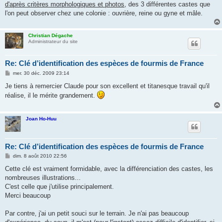
d'après critères morphologiques et photos
, des 3 différentes castes que
l'on peut observer chez une colonie : ouvrière, reine ou gyne et mâle.
Christian Dégache
Administrateur du site
Re: Clé d’identification des espèces de fourmis de France
M
mer. 30 déc. 2009 23:14
e
s
Je tiens à remercier Claude pour son excellent et titanesque travail qu'il
s
réalise, il le mérite grandement.
a
g
e
Joan Ho-Huu
Re: Clé d’identification des espèces de fourmis de France
M
dim. 8 août 2010 22:56
e
s
Cette clé est vraiment formidable, avec la différenciation des castes, les
s
nombreuses illustrations...
a
g
C'est celle que j'utilise principalement.
e
Merci beaucoup
Par contre, j'ai un petit souci sur le terrain. Je n'ai pas beaucoup