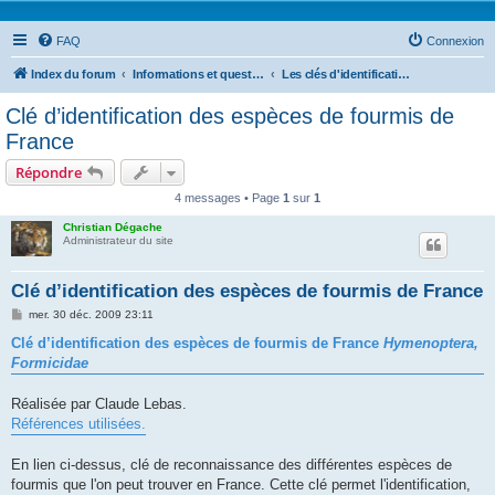
FAQ
Connexion
Index du forum
Informations et questions taxonomiques
Les clés d'identifications
Clé d’identification des espèces de fourmis de
France
Répondre
4 messages • Page
1
sur
1
Christian Dégache
Administrateur du site
Clé d’identification des espèces de fourmis de France
M
mer. 30 déc. 2009 23:11
e
s
Clé d’identification des espèces de fourmis de France
Hymenoptera,
s
Formicidae
a
g
e
Réalisée par Claude Lebas.
Références utilisées.
En lien ci-dessus, clé de reconnaissance des différentes espèces de
fourmis que l'on peut trouver en France. Cette clé permet l'identification,