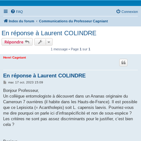
FAQ
Connexion
Index du forum
Communications du Professeur Cagniant
En réponse à Laurent COLINDRE
Répondre
1 message • Page
1
sur
1
Henri Cagniant
En réponse à Laurent COLINDRE
M
mar. 17 oct. 2023 15:09
e
s
Bonjour Professeur,
s
Un collègue entomologiste à découvert dans un Ananas originaire du
a
g
Cameroun 7 ouvrières (il habite dans les Hauts-de-France). Il est possible
e
que ce Lepisiota (= Acantholepis) soit L. capensis laevis. Pourriez-vous
me dire pourquoi on parle ici d’infraspécificité et non de sous-espèce ?
Les critères ne sont pas assez discriminants pour le justifier, c’est bien
cela ?