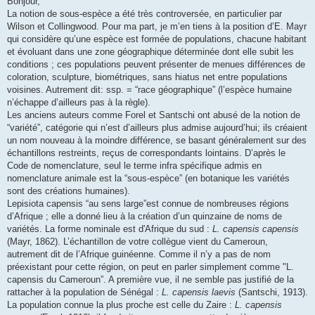
Bonjour,
La notion de sous-espèce a été très controversée, en particulier par
Wilson et Collingwood. Pour ma part, je m’en tiens à la position d’E. Mayr
qui considère qu’une espèce est formée de populations, chacune habitant
et évoluant dans une zone géographique déterminée dont elle subit les
conditions ; ces populations peuvent présenter de menues différences de
coloration, sculpture, biométriques, sans hiatus net entre populations
voisines. Autrement dit: ssp. = “race géographique” (l’espèce humaine
n’échappe d’ailleurs pas à la règle).
Les anciens auteurs comme Forel et Santschi ont abusé de la notion de
“variété”, catégorie qui n’est d’ailleurs plus admise aujourd’hui; ils créaient
un nom nouveau à la moindre différence, se basant généralement sur des
échantillons restreints, reçus de correspondants lointains. D’après le
Code de nomenclature, seul le terme infra spécifique admis en
nomenclature animale est la “sous-espèce” (en botanique les variétés
sont des créations humaines).
Lepisiota capensis “au sens large”est connue de nombreuses régions
d’Afrique ; elle a donné lieu à la création d’un quinzaine de noms de
variétés. La forme nominale est d'Afrique du sud :
L. capensis capensis
(Mayr, 1862). L’échantillon de votre collègue vient du Cameroun,
autrement dit de l’Afrique guinéenne. Comme il n’y a pas de nom
préexistant pour cette région, on peut en parler simplement comme "L.
capensis du Cameroun”. A première vue, il ne semble pas justifié de la
rattacher à la population de Sénégal :
L. capensis laevis
(Santschi, 1913).
La population connue la plus proche est celle du Zaire :
L. capensis