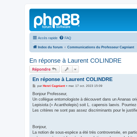
Accès rapide
FAQ
Index du forum
Communications du Professeur Cagniant
En réponse à Laurent COLINDRE
Répondre
En réponse à Laurent COLINDRE
M
par
Henri Cagniant
»
mar. 17 oct. 2023 15:09
e
s
Bonjour Professeur,
s
Un collègue entomologiste à découvert dans un Ananas origi
a
g
Lepisiota (= Acantholepis) soit L. capensis laevis. Pourriez
e
Les critères ne sont pas assez discriminants pour le justifie
Bonjour,
La notion de sous-espèce a été très controversée, en partic