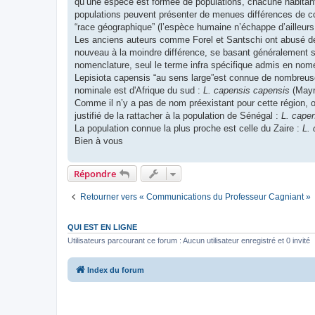
qu’une espèce est formée de populations, chacune habitant
populations peuvent présenter de menues différences de col
“race géographique” (l’espèce humaine n’échappe d’ailleurs 
Les anciens auteurs comme Forel et Santschi ont abusé de la
nouveau à la moindre différence, se basant généralement su
nomenclature, seul le terme infra spécifique admis en nome
Lepisiota capensis “au sens large”est connue de nombreuses
nominale est d'Afrique du sud :
L. capensis capensis
(Mayr,
Comme il n’y a pas de nom préexistant pour cette région,
justifié de la rattacher à la population de Sénégal :
L. capen
La population connue la plus proche est celle du Zaire :
L.
Bien à vous
Répondre
Retourner vers « Communications du Professeur Cagniant »
QUI EST EN LIGNE
Utilisateurs parcourant ce forum : Aucun utilisateur enregistré et 0 invité
Index du forum