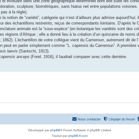
 et évoluant dans une zone géographique déterminée dont elle subit les condi
oration, sculpture, biométriques, sans hiatus net entre populations voisines.
pas à la règle).
 notion de “variété”, catégorie qui n’est d’ailleurs plus admise aujourd’hui; 
r des échantillons restreints, reçus de correspondants lointains. D’après le
nclature animale est la “sous-espèce” (en botanique les variétés sont des cr
 régions d’Afrique ; elle a donné lieu à la création d’un quinzaine de noms d
 1862). L’échantillon de votre collègue vient du Cameroun, autrement dit de l
 on peut en parler simplement comme "L. capensis du Cameroun”. A première v
sis laevis
(Santschi, 1913).
 capensis anceps
(Forel, 1916); il faudrait comparer avec cette dernière.
Nous contacter
L’équipe du forum
Développé par
phpBB
® Forum Software © phpBB Limited
Traduit par
phpBB-fr.com