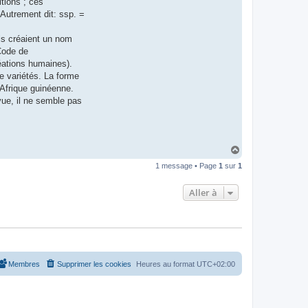
tions ; ces
 Autrement dit: ssp. =
ils créaient un nom
 Code de
éations humaines).
e variétés. La forme
’Afrique guinéenne.
ue, il ne semble pas
H
a
1 message • Page
1
sur
1
u
t
Aller à
Membres
Supprimer les cookies
Heures au format
UTC+02:00