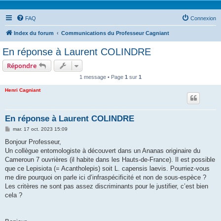
FAQ
Connexion
Index du forum
Communications du Professeur Cagniant
En réponse à Laurent COLINDRE
Répondre
1 message • Page
1
sur
1
Henri Cagniant
En réponse à Laurent COLINDRE
M
mar. 17 oct. 2023 15:09
e
s
Bonjour Professeur,
s
Un collègue entomologiste à découvert dans un Ananas originaire du
a
g
Cameroun 7 ouvrières (il habite dans les Hauts-de-France). Il est possible
e
que ce Lepisiota (= Acantholepis) soit L. capensis laevis. Pourriez-vous
me dire pourquoi on parle ici d’infraspécificité et non de sous-espèce ?
Les critères ne sont pas assez discriminants pour le justifier, c’est bien
cela ?