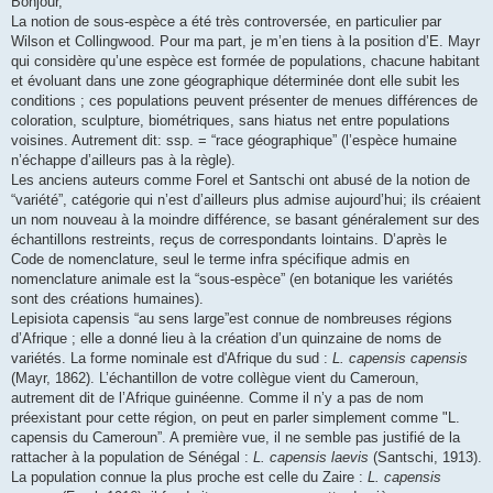
Bonjour,
La notion de sous-espèce a été très controversée, en particulier par
Wilson et Collingwood. Pour ma part, je m’en tiens à la position d’E. Mayr
qui considère qu’une espèce est formée de populations, chacune habitant
et évoluant dans une zone géographique déterminée dont elle subit les
conditions ; ces populations peuvent présenter de menues différences de
coloration, sculpture, biométriques, sans hiatus net entre populations
voisines. Autrement dit: ssp. = “race géographique” (l’espèce humaine
n’échappe d’ailleurs pas à la règle).
Les anciens auteurs comme Forel et Santschi ont abusé de la notion de
“variété”, catégorie qui n’est d’ailleurs plus admise aujourd’hui; ils créaient
un nom nouveau à la moindre différence, se basant généralement sur des
échantillons restreints, reçus de correspondants lointains. D’après le
Code de nomenclature, seul le terme infra spécifique admis en
nomenclature animale est la “sous-espèce” (en botanique les variétés
sont des créations humaines).
Lepisiota capensis “au sens large”est connue de nombreuses régions
d’Afrique ; elle a donné lieu à la création d’un quinzaine de noms de
variétés. La forme nominale est d'Afrique du sud :
L. capensis capensis
(Mayr, 1862). L’échantillon de votre collègue vient du Cameroun,
autrement dit de l’Afrique guinéenne. Comme il n’y a pas de nom
préexistant pour cette région, on peut en parler simplement comme "L.
capensis du Cameroun”. A première vue, il ne semble pas justifié de la
rattacher à la population de Sénégal :
L. capensis laevis
(Santschi, 1913).
La population connue la plus proche est celle du Zaire :
L. capensis