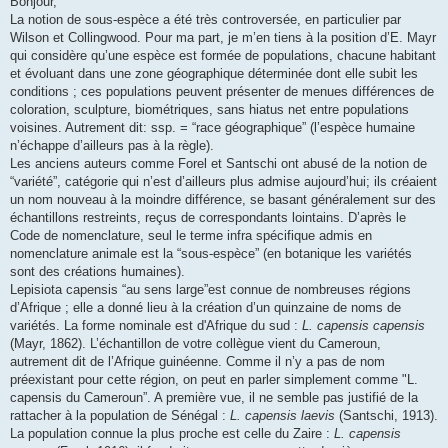
Bonjour,
La notion de sous-espèce a été très controversée, en particulier par
Wilson et Collingwood. Pour ma part, je m’en tiens à la position d’E. Mayr
qui considère qu’une espèce est formée de populations, chacune habitant
et évoluant dans une zone géographique déterminée dont elle subit les
conditions ; ces populations peuvent présenter de menues différences de
coloration, sculpture, biométriques, sans hiatus net entre populations
voisines. Autrement dit: ssp. = “race géographique” (l’espèce humaine
n’échappe d’ailleurs pas à la règle).
Les anciens auteurs comme Forel et Santschi ont abusé de la notion de
“variété”, catégorie qui n’est d’ailleurs plus admise aujourd’hui; ils créaient
un nom nouveau à la moindre différence, se basant généralement sur des
échantillons restreints, reçus de correspondants lointains. D’après le
Code de nomenclature, seul le terme infra spécifique admis en
nomenclature animale est la “sous-espèce” (en botanique les variétés
sont des créations humaines).
Lepisiota capensis “au sens large”est connue de nombreuses régions
d’Afrique ; elle a donné lieu à la création d’un quinzaine de noms de
variétés. La forme nominale est d'Afrique du sud :
L. capensis capensis
(Mayr, 1862). L’échantillon de votre collègue vient du Cameroun,
autrement dit de l’Afrique guinéenne. Comme il n’y a pas de nom
préexistant pour cette région, on peut en parler simplement comme "L.
capensis du Cameroun”. A première vue, il ne semble pas justifié de la
rattacher à la population de Sénégal :
L. capensis laevis
(Santschi, 1913).
La population connue la plus proche est celle du Zaire :
L. capensis