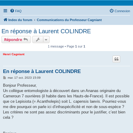
FAQ
Connexion
Index du forum
Communications du Professeur Cagniant
En réponse à Laurent COLINDRE
Répondre
1 message • Page
1
sur
1
Henri Cagniant
En réponse à Laurent COLINDRE
M
mar. 17 oct. 2023 15:09
e
s
Bonjour Professeur,
s
Un collègue entomologiste à découvert dans un Ananas originaire du
a
g
Cameroun 7 ouvrières (il habite dans les Hauts-de-France). Il est possible
e
que ce Lepisiota (= Acantholepis) soit L. capensis laevis. Pourriez-vous
me dire pourquoi on parle ici d’infraspécificité et non de sous-espèce ?
Les critères ne sont pas assez discriminants pour le justifier, c’est bien
cela ?