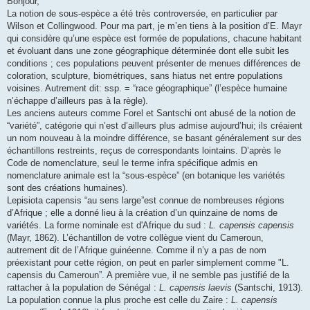
Bonjour,
La notion de sous-espèce a été très controversée, en particulier par
Wilson et Collingwood. Pour ma part, je m’en tiens à la position d’E. Mayr
qui considère qu’une espèce est formée de populations, chacune habitant
et évoluant dans une zone géographique déterminée dont elle subit les
conditions ; ces populations peuvent présenter de menues différences de
coloration, sculpture, biométriques, sans hiatus net entre populations
voisines. Autrement dit: ssp. = “race géographique” (l’espèce humaine
n’échappe d’ailleurs pas à la règle).
Les anciens auteurs comme Forel et Santschi ont abusé de la notion de
“variété”, catégorie qui n’est d’ailleurs plus admise aujourd’hui; ils créaient
un nom nouveau à la moindre différence, se basant généralement sur des
échantillons restreints, reçus de correspondants lointains. D’après le
Code de nomenclature, seul le terme infra spécifique admis en
nomenclature animale est la “sous-espèce” (en botanique les variétés
sont des créations humaines).
Lepisiota capensis “au sens large”est connue de nombreuses régions
d’Afrique ; elle a donné lieu à la création d’un quinzaine de noms de
variétés. La forme nominale est d'Afrique du sud :
L. capensis capensis
(Mayr, 1862). L’échantillon de votre collègue vient du Cameroun,
autrement dit de l’Afrique guinéenne. Comme il n’y a pas de nom
préexistant pour cette région, on peut en parler simplement comme "L.
capensis du Cameroun”. A première vue, il ne semble pas justifié de la
rattacher à la population de Sénégal :
L. capensis laevis
(Santschi, 1913).
La population connue la plus proche est celle du Zaire :
L. capensis