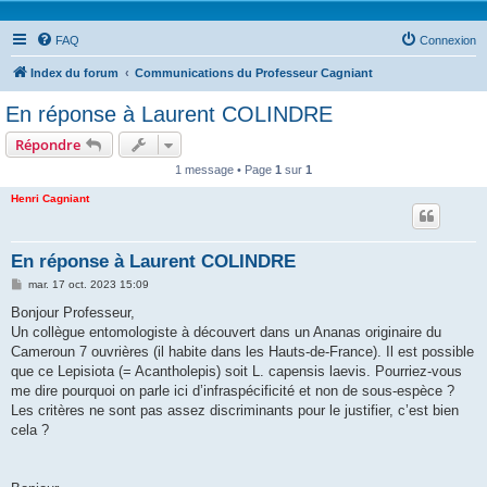
FAQ
Connexion
Index du forum
Communications du Professeur Cagniant
En réponse à Laurent COLINDRE
Répondre
1 message • Page
1
sur
1
Henri Cagniant
En réponse à Laurent COLINDRE
M
mar. 17 oct. 2023 15:09
e
s
Bonjour Professeur,
s
Un collègue entomologiste à découvert dans un Ananas originaire du
a
g
Cameroun 7 ouvrières (il habite dans les Hauts-de-France). Il est possible
e
que ce Lepisiota (= Acantholepis) soit L. capensis laevis. Pourriez-vous
me dire pourquoi on parle ici d’infraspécificité et non de sous-espèce ?
Les critères ne sont pas assez discriminants pour le justifier, c’est bien
cela ?