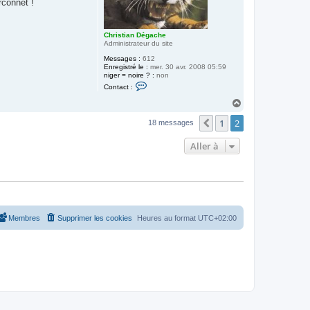
rconnet !
Christian Dégache
Administrateur du site
Messages :
612
Enregistré le :
mer. 30 avr. 2008 05:59
niger = noire ? :
non
C
Contact :
o
n
H
t
a
a
1
2
u
Précédente
18 messages
c
t
t
e
Aller à
r
C
h
r
i
s
t
i
a
Membres
Supprimer les cookies
Heures au format
UTC+02:00
n
D
é
g
a
c
h
e