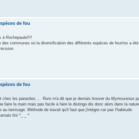
espèces de fou
 à Rochepaule!!!!
une des communes où la diversification des différents espèces de fourmis a été
récision.
espèces de fou
 chez les parasites..... Rum m'a dit que je devrais trouver du
Myrmoxenus
pa
faire la main mais pas facile à faire le distingo dis donc alors dans la nature
 au tamisage. Méthode de travail qu'il faut que j'intègre car pas l'habitude.
amais fini ^_ _ ^