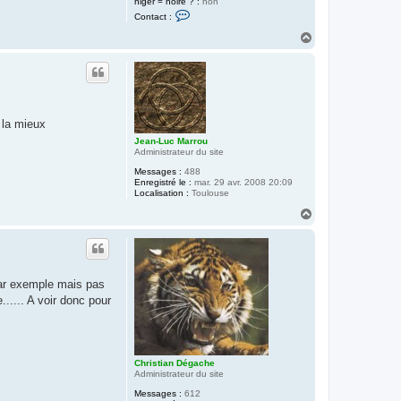
niger = noire ? :
non
C
Contact :
o
n
H
t
a
a
u
c
t
t
e
r
C
h
 la mieux
r
i
Jean-Luc Marrou
s
Administrateur du site
t
Messages :
488
i
Enregistré le :
mar. 29 avr. 2008 20:09
a
Localisation :
Toulouse
n
D
H
é
a
g
a
u
c
t
h
e
r exemple mais pas
...... A voir donc pour
Christian Dégache
Administrateur du site
Messages :
612