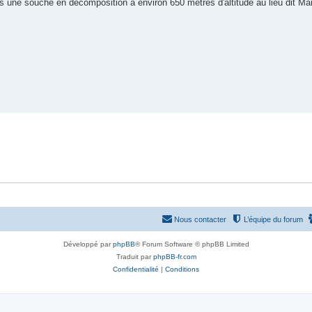
 une souche en décomposition à environ 650 mètres d'altitude au lieu dit Ma
Nous contacter
L’équipe du forum
Développé par
phpBB
® Forum Software © phpBB Limited
Traduit par
phpBB-fr.com
Confidentialité
|
Conditions