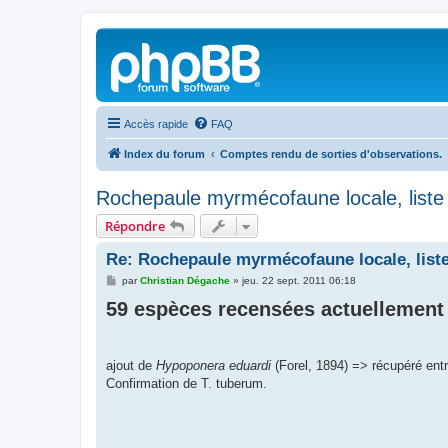
Accès rapide
FAQ
Index du forum
Comptes rendu de sorties d'observations.
Rochepaule myrmécofaune locale, liste
Répondre
Re: Rochepaule myrmécofaune locale, list
M
par
Christian Dégache
»
jeu. 22 sept. 2011 06:18
e
59 espèces recensées actuellement
s
s
a
g
e
ajout de
Hypoponera eduardi
(Forel, 1894) => récupéré entr
Confirmation de T. tuberum.