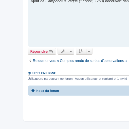
Ajout de
Camponotus vagus (Scopoli, 1763)
découvert dans
e
Répondre
Retourner vers « Comptes rendu de sorties d'observations. »
QUI EST EN LIGNE
Utilisateurs parcourant ce forum : Aucun utilisateur enregistré et 1 invité
Index du forum