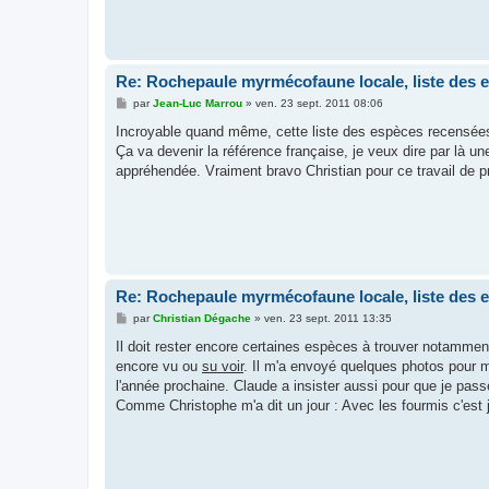
Re: Rochepaule myrmécofaune locale, liste des 
M
par
Jean-Luc Marrou
»
ven. 23 sept. 2011 08:06
e
s
Incroyable quand même, cette liste des espèces recensées
s
Ça va devenir la référence française, je veux dire par là 
a
g
appréhendée. Vraiment bravo Christian pour ce travail de p
e
Re: Rochepaule myrmécofaune locale, liste des 
M
par
Christian Dégache
»
ven. 23 sept. 2011 13:35
e
s
Il doit rester encore certaines espèces à trouver notamment
s
encore vu ou
su voir
. Il m'a envoyé quelques photos pour me 
a
g
l'année prochaine. Claude a insister aussi pour que je passe
e
Comme Christophe m'a dit un jour : Avec les fourmis c'est j