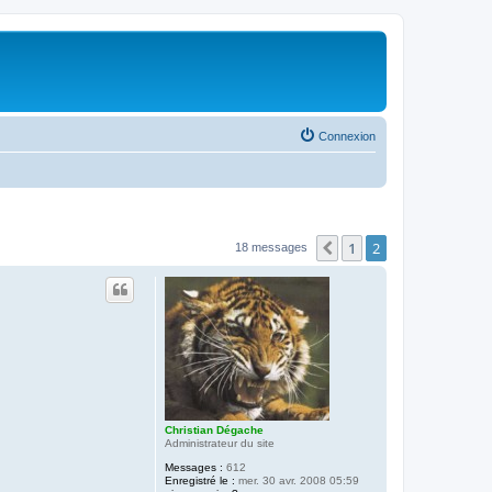
Connexion
1
2
Précédente
18 messages
Christian Dégache
Administrateur du site
Messages :
612
Enregistré le :
mer. 30 avr. 2008 05:59