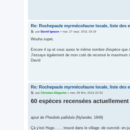
Re: Rochepaule myrmécofaune locale, liste des 
M
par
David Ignace
»
mar. 27 sept. 2011 18:19
e
s
Wouha super,
s
a
g
Encore 4 sp et vous aurez le même nombre d'espèce que n
e
J'essaye également de mon coté de recensé le maximum s
David
Re: Rochepaule myrmécofaune locale, liste des 
M
par
Christian Dégache
»
mer. 26 févr. 2014 22:52
e
60 espèces recensées actuellement
s
s
a
g
e
ajout de
Pheidole pallidula
(Nylander, 1849)
Çà y'est Hugo....... trouvé dans le village -de surcroit- en jui