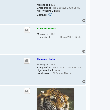
c
e
Messages :
612
Enregistré le :
mer. 30 avr. 2008 05:59
niger = noire ? :
non
C
Contact :
o
n
H
t
a
a
u
c
Rumsaïs Blatrix
t
t
Messages :
188
e
Enregistré le :
ven. 30 mai 2008 06:53
r
C
h
r
i
H
s
a
t
u
i
Théotime Colin
a
t
n
Messages :
184
D
Enregistré le :
sam. 24 mai 2008 05:54
é
niger = noire ? :
non
g
Localisation :
Rhône et Alsace
a
c
H
h
e
a
u
t