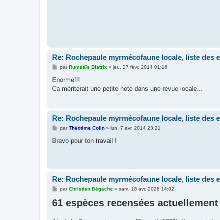
Re: Rochepaule myrmécofaune locale, liste des 
M
par
Rumsaïs Blatrix
»
jeu. 27 févr. 2014 01:16
e
s
Enorme!!!
s
Ca mériterait une petite note dans une revue locale...
a
g
e
Re: Rochepaule myrmécofaune locale, liste des 
M
par
Théotime Colin
»
lun. 7 avr. 2014 23:21
e
s
Bravo pour ton travail !
s
a
g
e
Re: Rochepaule myrmécofaune locale, liste des 
M
par
Christian Dégache
»
sam. 18 avr. 2026 14:02
e
61 espèces recensées actuellement
s
s
a
g