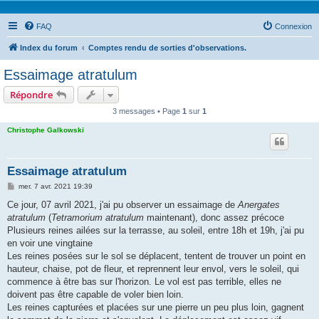
FAQ
Connexion
Index du forum
Comptes rendu de sorties d'observations.
Essaimage atratulum
Répondre
3 messages • Page
1
sur
1
Christophe Galkowski
Essaimage atratulum
M
mer. 7 avr. 2021 19:39
e
s
Ce jour, 07 avril 2021, j'ai pu observer un essaimage de
Anergates
s
atratulum
(
Tetramorium atratulum
maintenant), donc assez précoce
a
g
Plusieurs reines ailées sur la terrasse, au soleil, entre 18h et 19h, j'ai pu
e
en voir une vingtaine
Les reines posées sur le sol se déplacent, tentent de trouver un point en
hauteur, chaise, pot de fleur, et reprennent leur envol, vers le soleil, qui
commence à être bas sur l'horizon. Le vol est pas terrible, elles ne
doivent pas être capable de voler bien loin.
Les reines capturées et placées sur une pierre un peu plus loin, gagnent