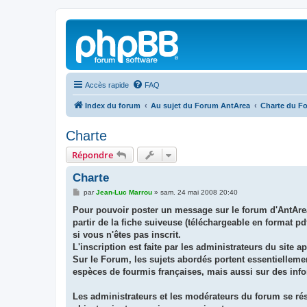
Accès rapide
FAQ
Index du forum
Au sujet du Forum AntArea
Charte du F
Charte
Répondre
Charte
M
par
Jean-Luc Marrou
»
sam. 24 mai 2008 20:40
e
s
Pour pouvoir poster un message sur le forum d'AntArea, il
s
partir de la fiche suiveuse (téléchargeable en format p
a
g
si vous n'êtes pas inscrit.
e
L'inscription est faite par les administrateurs du site a
Sur le Forum, les sujets abordés portent essentiellemen
espèces de fourmis françaises, mais aussi sur des inf
Les administrateurs et les modérateurs du forum se ré