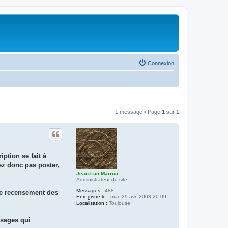
Connexion
1 message • Page
1
sur
1
iption se fait à
vez donc pas poster,
Jean-Luc Marrou
Administrateur du site
Messages :
488
 de recensement des
Enregistré le :
mar. 29 avr. 2008 20:09
Localisation :
Toulouse
ssages qui