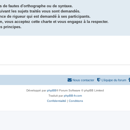
és de fautes d'orthographe ou de syntaxe.
uivant les sujets traités vous sont demandés.
ence de rigueur qui est demandé à ses participants.
m, vous acceptez cette charte et vous engagez à la respecter.
s principes.
Nous contacter
L’équipe du forum
Développé par
phpBB
® Forum Software © phpBB Limited
Traduit par
phpBB-fr.com
Confidentialité
|
Conditions