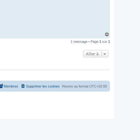
H
a
1 message • Page
1
sur
1
u
t
Aller à
Membres
Supprimer les cookies
Heures au format
UTC+02:00