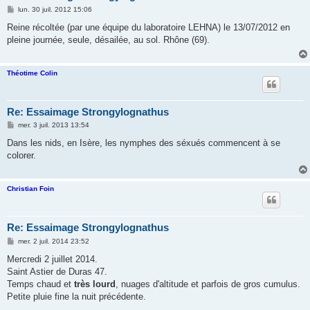
M
lun. 30 juil. 2012 15:06
e
s
Reine récoltée (par une équipe du laboratoire LEHNA) le 13/07/2012 en
s
pleine journée, seule, désailée, au sol. Rhône (69).
a
g
e
Théotime Colin
Re: Essaimage Strongylognathus
M
mer. 3 juil. 2013 13:54
e
s
Dans les nids, en Isère, les nymphes des séxués commencent à se
s
colorer.
a
g
e
Christian Foin
Re: Essaimage Strongylognathus
M
mer. 2 juil. 2014 23:52
e
s
Mercredi 2 juillet 2014.
s
Saint Astier de Duras 47.
a
g
Temps chaud et
très lourd
, nuages d'altitude et parfois de gros cumulus.
e
Petite pluie fine la nuit précédente.