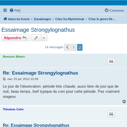
FAQ
Connexion
Index du forum
Essaimages
Chez les Myrmicinae
Chez le genre Strongylognathus
Essaimage Strongylognathus
Répondre
1
2
Précédente
14 messages
Rumsaïs Blatrix
Re: Essaimage Strongylognathus
M
mer. 25 juil. 2012 22:58
e
s
Le jour de l'observation: période très chaude, aussi bien de jour que de
s
nuit, beau temps, bref typique du coin pour cette période. Pas vraiment
a
g
orageux.
e
Théotime Colin
Re: Essaimage Strongylognathus