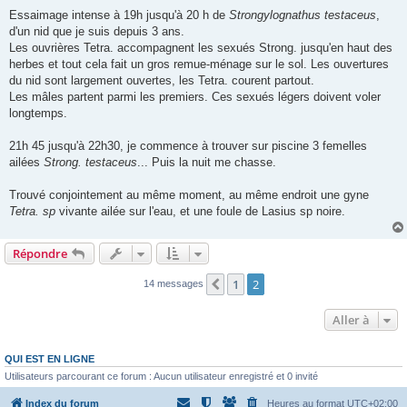
Essaimage intense à 19h jusqu'à 20 h de
Strongylognathus testaceus
,
d'un nid que je suis depuis 3 ans.
Les ouvrières Tetra. accompagnent les sexués Strong. jusqu'en haut des
herbes et tout cela fait un gros remue-ménage sur le sol. Les ouvertures
du nid sont largement ouvertes, les Tetra. courent partout.
Les mâles partent parmi les premiers. Ces sexués légers doivent voler
longtemps.
21h 45 jusqu'à 22h30, je commence à trouver sur piscine 3 femelles
ailées
Strong. testaceus
... Puis la nuit me chasse.
Trouvé conjointement au même moment, au même endroit une gyne
Tetra. sp
vivante ailée sur l'eau, et une foule de Lasius sp noire.
Répondre
1
2
Précédente
14 messages
Aller à
QUI EST EN LIGNE
Utilisateurs parcourant ce forum : Aucun utilisateur enregistré et 0 invité
Index du forum
Heures au format
UTC+02:00