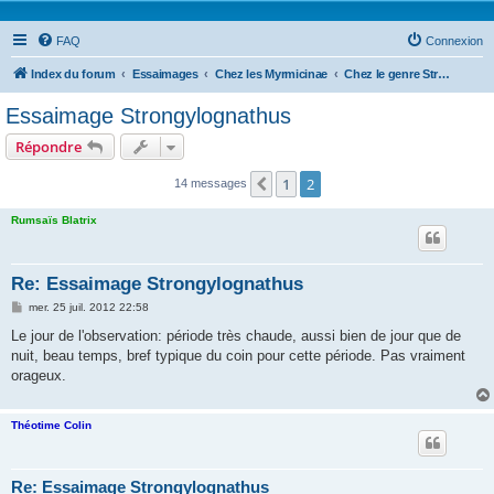
FAQ
Connexion
Index du forum
Essaimages
Chez les Myrmicinae
Chez le genre Strongylognathus
Essaimage Strongylognathus
Répondre
1
2
Précédente
14 messages
Rumsaïs Blatrix
Re: Essaimage Strongylognathus
M
mer. 25 juil. 2012 22:58
e
s
Le jour de l'observation: période très chaude, aussi bien de jour que de
s
nuit, beau temps, bref typique du coin pour cette période. Pas vraiment
a
g
orageux.
e
Théotime Colin
Re: Essaimage Strongylognathus