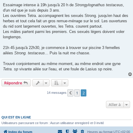
Essaimage intense à 19h jusqu'à 20 h de
Strongylognathus testaceus
,
d'un nid que je suis depuis 3 ans.
Les ouvrières Tetra. accompagnent les sexués Strong. jusqu'en haut des
herbes et tout cela fait un gros remue-ménage sur le sol. Les ouvertures
du nid sont largement ouvertes, les Tetra. courent partout.
Les mâles partent parmi les premiers. Ces sexués légers doivent voler
longtemps.
21h 45 jusqu'à 22h30, je commence à trouver sur piscine 3 femelles
ailées
Strong. testaceus
... Puis la nuit me chasse.
Trouvé conjointement au même moment, au même endroit une gyne
Tetra. sp
vivante ailée sur l'eau, et une foule de Lasius sp noire.
Répondre
1
2
Précédente
14 messages
Aller à
QUI EST EN LIGNE
Utilisateurs parcourant ce forum : Aucun utilisateur enregistré et 0 invité
Index du forum
Heures au format
UTC+02:00