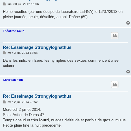
M
lun. 30 juil. 2012 15:06
e
s
Reine récoltée (par une équipe du laboratoire LEHNA) le 13/07/2012 en
s
pleine journée, seule, désailée, au sol. Rhône (69).
a
g
e
Théotime Colin
Re: Essaimage Strongylognathus
M
mer. 3 juil. 2013 13:54
e
s
Dans les nids, en Isère, les nymphes des séxués commencent à se
s
colorer.
a
g
e
Christian Foin
Re: Essaimage Strongylognathus
M
mer. 2 juil. 2014 23:52
e
s
Mercredi 2 juillet 2014.
s
Saint Astier de Duras 47.
a
g
Temps chaud et
très lourd
, nuages d'altitude et parfois de gros cumulus.
e
Petite pluie fine la nuit précédente.