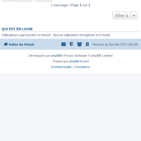
1 message • Page
1
sur
1
Aller à
QUI EST EN LIGNE
Utilisateurs parcourant ce forum : Aucun utilisateur enregistré et 0 invité
Index du forum
Heures au format
UTC+02:00
Développé par
phpBB
® Forum Software © phpBB Limited
Traduit par
phpBB-fr.com
Confidentialité
|
Conditions