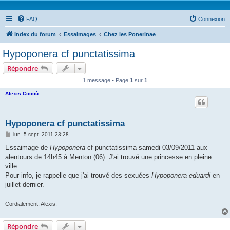
FAQ
Connexion
Index du forum
Essaimages
Chez les Ponerinae
Hypoponera cf punctatissima
Répondre
1 message • Page
1
sur
1
Alexis Cicciù
Hypoponera cf punctatissima
M
lun. 5 sept. 2011 23:28
e
s
Essaimage de
Hypoponera
cf punctatissima samedi 03/09/2011 aux
s
alentours de 14h45 à Menton (06). J'ai trouvé une princesse en pleine
a
g
ville.
e
Pour info, je rappelle que j'ai trouvé des sexuées
Hypoponera eduardi
en
juillet dernier.
Cordialement, Alexis.
Répondre