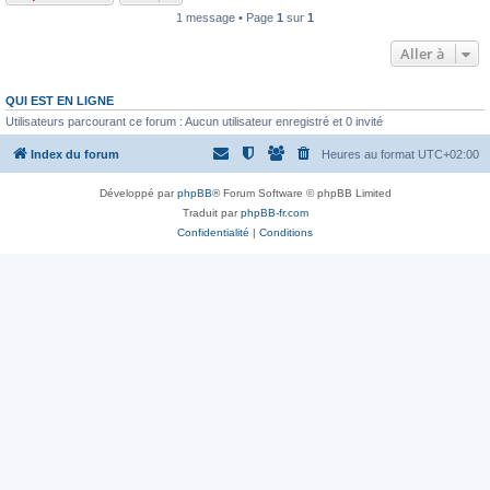
1 message • Page
1
sur
1
Aller à
QUI EST EN LIGNE
Utilisateurs parcourant ce forum : Aucun utilisateur enregistré et 0 invité
Index du forum
Heures au format
UTC+02:00
Développé par
phpBB
® Forum Software © phpBB Limited
Traduit par
phpBB-fr.com
Confidentialité
|
Conditions