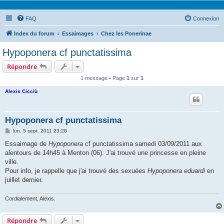
FAQ
Connexion
Index du forum
Essaimages
Chez les Ponerinae
Hypoponera cf punctatissima
Répondre
1 message • Page
1
sur
1
Alexis Cicciù
Hypoponera cf punctatissima
M
lun. 5 sept. 2011 23:28
e
s
Essaimage de
Hypoponera
cf punctatissima samedi 03/09/2011 aux
s
alentours de 14h45 à Menton (06). J'ai trouvé une princesse en pleine
a
g
ville.
e
Pour info, je rappelle que j'ai trouvé des sexuées
Hypoponera eduardi
en
juillet dernier.
Cordialement, Alexis.
Répondre