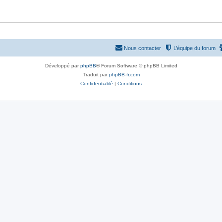
Nous contacter
L’équipe du forum
Développé par
phpBB
® Forum Software © phpBB Limited
Traduit par
phpBB-fr.com
Confidentialité
|
Conditions