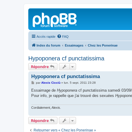
Accès rapide
FAQ
Index du forum
Essaimages
Chez les Ponerinae
Hypoponera cf punctatissima
Répondre
Hypoponera cf punctatissima
M
par
Alexis Cicciù
»
lun. 5 sept. 2011 23:28
e
s
Essaimage de
Hypoponera
cf punctatissima samedi 03/09/2
s
Pour info, je rappelle que j'ai trouvé des sexuées
Hypopone
a
g
e
Cordialement, Alexis.
Répondre
Retourner vers « Chez les Ponerinae »