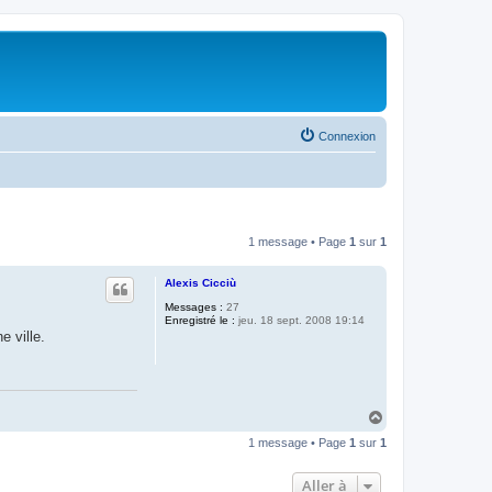
Connexion
1 message • Page
1
sur
1
Alexis Cicciù
Messages :
27
Enregistré le :
jeu. 18 sept. 2008 19:14
 ville.
H
a
1 message • Page
1
sur
1
u
t
Aller à