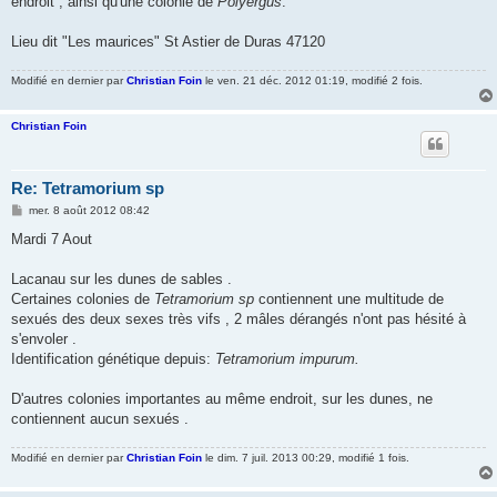
endroit , ainsi qu'une colonie de
Polyergus
.
Lieu dit "Les maurices" St Astier de Duras 47120
Modifié en dernier par
Christian Foin
le ven. 21 déc. 2012 01:19, modifié 2 fois.
Christian Foin
Re: Tetramorium sp
M
mer. 8 août 2012 08:42
e
s
Mardi 7 Aout
s
a
g
Lacanau sur les dunes de sables .
e
Certaines colonies de
Tetramorium sp
contiennent une multitude de
sexués des deux sexes très vifs , 2 mâles dérangés n'ont pas hésité à
s'envoler .
Identification génétique depuis:
Tetramorium impurum.
D'autres colonies importantes au même endroit, sur les dunes, ne
contiennent aucun sexués .
Modifié en dernier par
Christian Foin
le dim. 7 juil. 2013 00:29, modifié 1 fois.