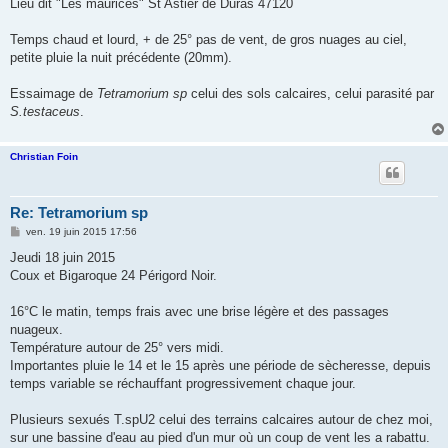
Lieu dit "Les maurices" St Astier de Duras 47120
Temps chaud et lourd, + de 25° pas de vent, de gros nuages au ciel,
petite pluie la nuit précédente (20mm).
Essaimage de
Tetramorium sp
celui des sols calcaires, celui parasité par
S.testaceus
.
Christian Foin
Re: Tetramorium sp
M
ven. 19 juin 2015 17:56
e
s
Jeudi 18 juin 2015
s
Coux et Bigaroque 24 Périgord Noir.
a
g
e
16°C le matin, temps frais avec une brise légère et des passages
nuageux.
Température autour de 25° vers midi.
Importantes pluie le 14 et le 15 après une période de sècheresse, depuis
temps variable se réchauffant progressivement chaque jour.
Plusieurs sexués T.spU2 celui des terrains calcaires autour de chez moi,
sur une bassine d'eau au pied d'un mur où un coup de vent les a rabattu.