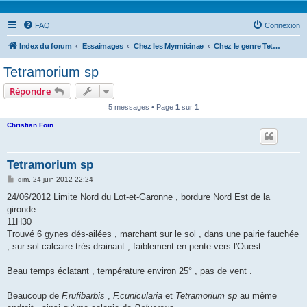
FAQ
Connexion
Index du forum
Essaimages
Chez les Myrmicinae
Chez le genre Tetramorium
Tetramorium sp
Répondre
5 messages • Page
1
sur
1
Christian Foin
Tetramorium sp
M
dim. 24 juin 2012 22:24
e
s
24/06/2012 Limite Nord du Lot-et-Garonne , bordure Nord Est de la
s
gironde
a
g
11H30
e
Trouvé 6 gynes dés-ailées , marchant sur le sol , dans une pairie fauchée
, sur sol calcaire très drainant , faiblement en pente vers l'Ouest .
Beau temps éclatant , température environ 25° , pas de vent .
Beaucoup de
F.rufibarbis
,
F.cunicularia
et
Tetramorium sp
au même