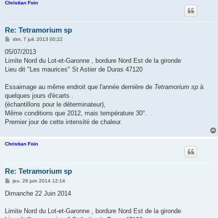
Christian Foin
Re: Tetramorium sp
M
dim. 7 juil. 2013 00:22
e
s
05/07/2013
s
Limite Nord du Lot-et-Garonne , bordure Nord Est de la gironde
a
g
Lieu dit "Les maurices" St Astier de Duras 47120
e
Essaimage au même endroit que l'année dernière de
Tetramorium sp
à
quelques jours d'écarts .
(échantillons pour le déterminateur),
Même conditions que 2012, mais température 30°.
Premier jour de cette intensité de chaleur.
Christian Foin
Re: Tetramorium sp
M
jeu. 26 juin 2014 12:14
e
s
Dimanche 22 Juin 2014
s
a
g
Limite Nord du Lot-et-Garonne , bordure Nord Est de la gironde
e