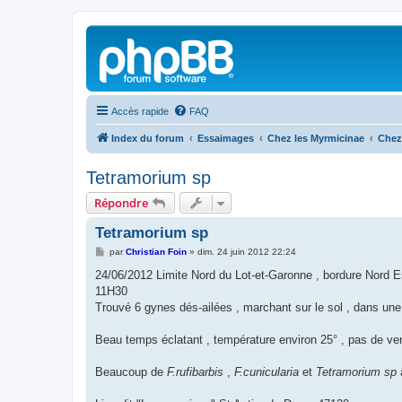
Accès rapide
FAQ
Index du forum
Essaimages
Chez les Myrmicinae
Chez
Tetramorium sp
Répondre
Tetramorium sp
M
par
Christian Foin
»
dim. 24 juin 2012 22:24
e
s
24/06/2012 Limite Nord du Lot-et-Garonne , bordure Nord Es
s
11H30
a
g
Trouvé 6 gynes dés-ailées , marchant sur le sol , dans une p
e
Beau temps éclatant , température environ 25° , pas de ven
Beaucoup de
F.rufibarbis
,
F.cunicularia
et
Tetramorium sp