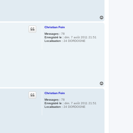
H
a
u
Christian Foin
t
Messages :
78
Enregistré le :
dim. 7 août 2011 21:51
Localisation :
24 DORDOGNE
H
a
u
Christian Foin
t
Messages :
78
Enregistré le :
dim. 7 août 2011 21:51
Localisation :
24 DORDOGNE