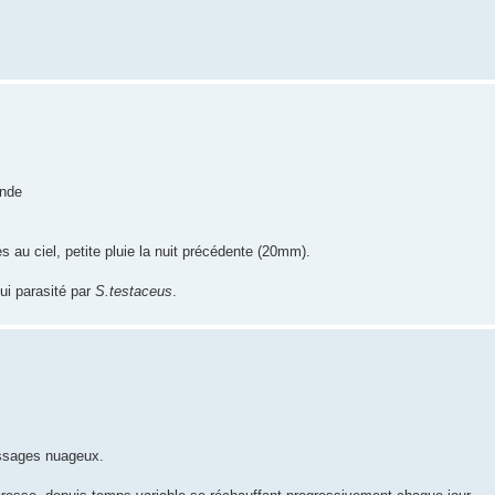
onde
 au ciel, petite pluie la nuit précédente (20mm).
lui parasité par
S.testaceus
.
assages nuageux.