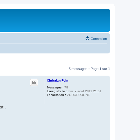
Connexion
5 messages • Page
1
sur
1
Christian Foin
Messages :
78
Enregistré le :
dim. 7 août 2011 21:51
Localisation :
24 DORDOGNE
st .