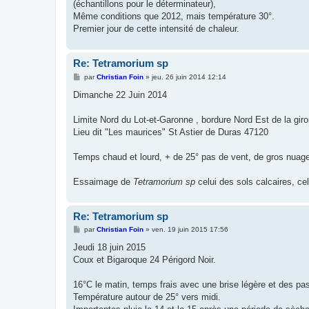
(échantillons pour le déterminateur),
Même conditions que 2012, mais température 30°.
Premier jour de cette intensité de chaleur.
Re: Tetramorium sp
M
par
Christian Foin
»
jeu. 26 juin 2014 12:14
e
s
Dimanche 22 Juin 2014
s
a
g
Limite Nord du Lot-et-Garonne , bordure Nord Est de la gir
e
Lieu dit "Les maurices" St Astier de Duras 47120
Temps chaud et lourd, + de 25° pas de vent, de gros nuages
Essaimage de
Tetramorium sp
celui des sols calcaires, ce
Re: Tetramorium sp
M
par
Christian Foin
»
ven. 19 juin 2015 17:56
e
s
Jeudi 18 juin 2015
s
Coux et Bigaroque 24 Périgord Noir.
a
g
e
16°C le matin, temps frais avec une brise légère et des p
Température autour de 25° vers midi.