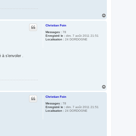
H
a
u
Christian Foin
t
Messages :
78
Enregistré le :
dim. 7 août 2011 21:51
Localisation :
24 DORDOGNE
 à s'envoler .
H
a
u
Christian Foin
t
Messages :
78
Enregistré le :
dim. 7 août 2011 21:51
Localisation :
24 DORDOGNE