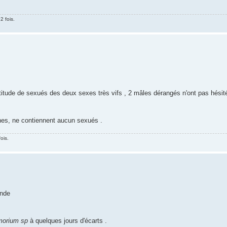
2 fois.
itude de sexués des deux sexes très vifs , 2 mâles dérangés n'ont pas hésité
nes, ne contiennent aucun sexués .
ois.
onde
morium sp
à quelques jours d'écarts .