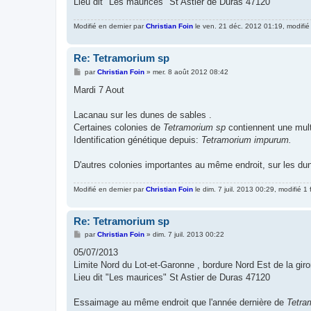
Lieu dit "Les maurices" St Astier de Duras 47120
Modifié en dernier par
Christian Foin
le ven. 21 déc. 2012 01:19, modifié 
Re: Tetramorium sp
M
par
Christian Foin
»
mer. 8 août 2012 08:42
e
s
Mardi 7 Aout
s
a
g
Lacanau sur les dunes de sables .
e
Certaines colonies de
Tetramorium sp
contiennent une mult
Identification génétique depuis:
Tetramorium impurum.
D'autres colonies importantes au même endroit, sur les du
Modifié en dernier par
Christian Foin
le dim. 7 juil. 2013 00:29, modifié 1 f
Re: Tetramorium sp
M
par
Christian Foin
»
dim. 7 juil. 2013 00:22
e
s
05/07/2013
s
Limite Nord du Lot-et-Garonne , bordure Nord Est de la gir
a
g
Lieu dit "Les maurices" St Astier de Duras 47120
e
Essaimage au même endroit que l'année dernière de
Tetra