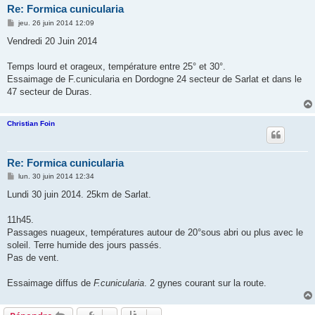
Re: Formica cunicularia
M
jeu. 26 juin 2014 12:09
e
s
Vendredi 20 Juin 2014
s
a
g
Temps lourd et orageux, température entre 25° et 30°.
e
Essaimage de F.cunicularia en Dordogne 24 secteur de Sarlat et dans le
47 secteur de Duras.
Christian Foin
Re: Formica cunicularia
M
lun. 30 juin 2014 12:34
e
s
Lundi 30 juin 2014. 25km de Sarlat.
s
a
g
11h45.
e
Passages nuageux, températures autour de 20°sous abri ou plus avec le
soleil. Terre humide des jours passés.
Pas de vent.
Essaimage diffus de
F.cunicularia
. 2 gynes courant sur la route.