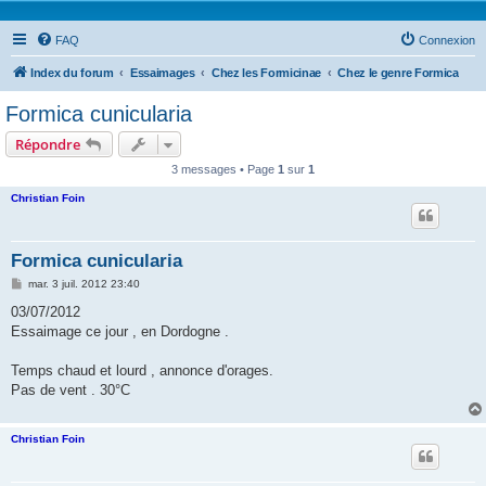
FAQ
Connexion
Index du forum
Essaimages
Chez les Formicinae
Chez le genre Formica
Formica cunicularia
Répondre
3 messages • Page
1
sur
1
Christian Foin
Formica cunicularia
M
mar. 3 juil. 2012 23:40
e
s
03/07/2012
s
Essaimage ce jour , en Dordogne .
a
g
e
Temps chaud et lourd , annonce d'orages.
Pas de vent . 30°C
Christian Foin