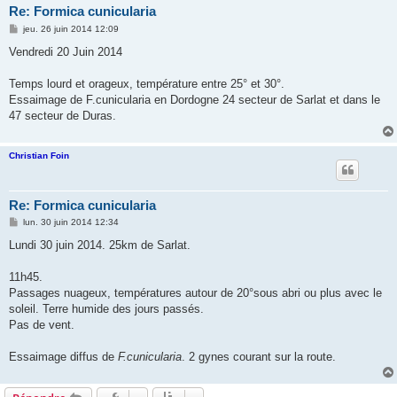
Re: Formica cunicularia
M
jeu. 26 juin 2014 12:09
e
s
Vendredi 20 Juin 2014
s
a
g
Temps lourd et orageux, température entre 25° et 30°.
e
Essaimage de F.cunicularia en Dordogne 24 secteur de Sarlat et dans le
47 secteur de Duras.
Christian Foin
Re: Formica cunicularia
M
lun. 30 juin 2014 12:34
e
s
Lundi 30 juin 2014. 25km de Sarlat.
s
a
g
11h45.
e
Passages nuageux, températures autour de 20°sous abri ou plus avec le
soleil. Terre humide des jours passés.
Pas de vent.
Essaimage diffus de
F.cunicularia
. 2 gynes courant sur la route.