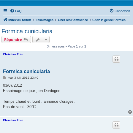
FAQ
Connexion
Index du forum
Essaimages
Chez les Formicinae
Chez le genre Formica
Formica cunicularia
Répondre
3 messages • Page
1
sur
1
Christian Foin
Formica cunicularia
M
mar. 3 juil. 2012 23:40
e
s
03/07/2012
s
Essaimage ce jour , en Dordogne .
a
g
e
Temps chaud et lourd , annonce d'orages.
Pas de vent . 30°C
Christian Foin