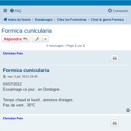
FAQ
Connexion
Index du forum
Essaimages
Chez les Formicinae
Chez le genre Formica
Formica cunicularia
Répondre
3 messages • Page
1
sur
1
Christian Foin
Formica cunicularia
M
mar. 3 juil. 2012 23:40
e
s
03/07/2012
s
Essaimage ce jour , en Dordogne .
a
g
e
Temps chaud et lourd , annonce d'orages.
Pas de vent . 30°C
Christian Foin