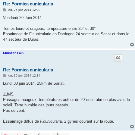
Re: Formica cunicularia
M
jeu. 26 juin 2014 12:09
e
s
Vendredi 20 Juin 2014
s
a
g
Temps lourd et orageux, température entre 25° et 30°.
e
Essaimage de F.cunicularia en Dordogne 24 secteur de Sarlat et dans le
47 secteur de Duras.
Christian Foin
Re: Formica cunicularia
M
lun. 30 juin 2014 12:34
e
s
Lundi 30 juin 2014. 25km de Sarlat.
s
a
g
11h45.
e
Passages nuageux, températures autour de 20°sous abri ou plus avec le
soleil. Terre humide des jours passés.
Pas de vent.
Essaimage diffus de
F.cunicularia
. 2 gynes courant sur la route.