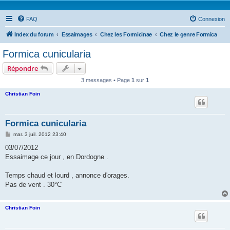
FAQ
Connexion
Index du forum
Essaimages
Chez les Formicinae
Chez le genre Formica
Formica cunicularia
Répondre
3 messages • Page
1
sur
1
Christian Foin
Formica cunicularia
M
mar. 3 juil. 2012 23:40
e
s
03/07/2012
s
Essaimage ce jour , en Dordogne .
a
g
e
Temps chaud et lourd , annonce d'orages.
Pas de vent . 30°C
Christian Foin