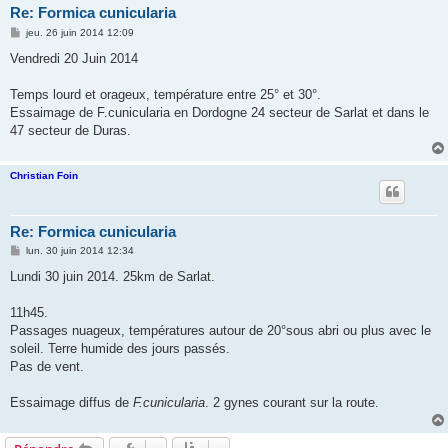
Re: Formica cunicularia
M
jeu. 26 juin 2014 12:09
e
s
Vendredi 20 Juin 2014
s
a
g
Temps lourd et orageux, température entre 25° et 30°.
e
Essaimage de F.cunicularia en Dordogne 24 secteur de Sarlat et dans le
47 secteur de Duras.
Christian Foin
Re: Formica cunicularia
M
lun. 30 juin 2014 12:34
e
s
Lundi 30 juin 2014. 25km de Sarlat.
s
a
g
11h45.
e
Passages nuageux, températures autour de 20°sous abri ou plus avec le
soleil. Terre humide des jours passés.
Pas de vent.
Essaimage diffus de
F.cunicularia
. 2 gynes courant sur la route.